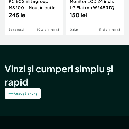
PC ECS Elitegroup
Monitor LCD 24 inch,
MS200 – Nou, în cutie,
LG Flatron W2453TQ-
fără CPU/RAM/HDD
245 lei
PF
150 lei
Bucuresti
10 zile în urmă
Galati
11 zile în urmă
Vinzi și cumperi simplu și
rapid
Adaugă anunț