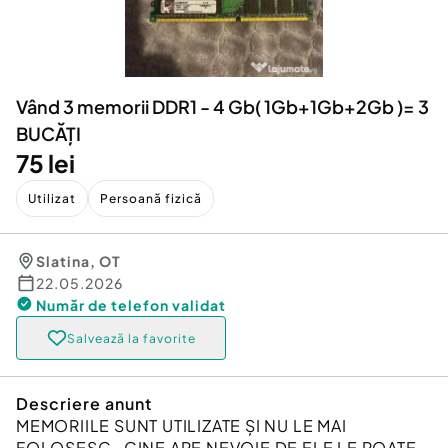
Locuri de munca
Utilaje agricole si industriale
Servicii
Piese auto si accesorii
Animale de companie
Dacia Duster
Afaceri și echipamente profesionale
Vând 3 memorii DDR1 - 4 Gb( 1Gb+1Gb+2Gb )= 3
Inchiriere Bunuri si Vehicule
BUCĂȚI
75 lei
Utilizat
Persoană fizică
Slatina
,
OT
22.05.2026
Număr de telefon
validat
Salvează la favorite
Descriere anunt
MEMORIILE SUNT UTILIZATE ȘI NU LE MAI
FOLOSESC , CINE ARE NEVOIE DE ELE LE POATE