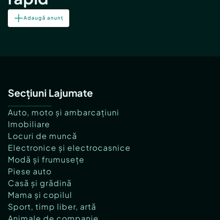
Adaugă anunț
Secțiuni Lajumate
Auto, moto și ambarcațiuni
Imobiliare
Locuri de muncă
Electronice și electrocasnice
Modă și frumusețe
Piese auto
Casă și grădină
Mama și copilul
Sport, timp liber, artă
Animale de companie