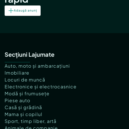
Adaugă anunț
Secțiuni Lajumate
Auto, moto și ambarcațiuni
Imobiliare
Locuri de muncă
Electronice și electrocasnice
Modă și frumusețe
Piese auto
Casă și grădină
Mama și copilul
Sport, timp liber, artă
Animale de companie