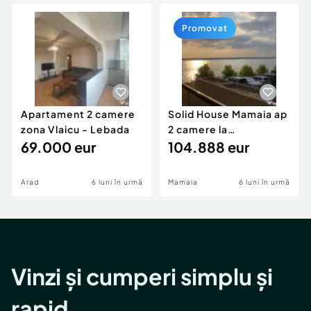
Locuri de munca
Utilaje agricole si industriale
Servicii
Piese auto si accesorii
Promovat
Animale de companie
Dacia Duster
Afaceri și echipamente profesionale
Inchiriere Bunuri si Vehicule
Apartament 2 camere
Solid House Mamaia ap
zona Vlaicu - Lebada
2 camere la
69.000 eur
cheie,langa Mega
104.888 eur
Image
Arad
6 luni în urmă
Mamaia
6 luni în urmă
Vinzi și cumperi simplu și
rapid