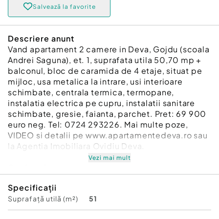
Salvează la favorite
Descriere anunt
Vand apartament 2 camere in Deva, Gojdu (scoala
Andrei Saguna), et. 1, suprafata utila 50,70 mp +
balconul, bloc de caramida de 4 etaje, situat pe
mijloc, usa metalica la intrare, usi interioare
schimbate, centrala termica, termopane,
instalatia electrica pe cupru, instalatii sanitare
schimbate, gresie, faianta, parchet. Pret: 69 900
euro neg. Tel: 0724 293226. Mai multe poze,
VIDEO si detalii pe www.apartamentedeva.ro sau
la Agentia Imobiliara Ovidiu Deva.
Vezi mai mult
Confort:
1
Tip imobil:
Bloc de apartamente
Specificații
Suprafață utilă (m²)
51