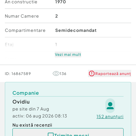
An constructie
1970
Numar Camere
2
Compartimentare
Semidecomandat
Etaj
1
Vezi mai mult
Stare
Bună
Comfort
1
ID:
16867589
136
Raportează anunț
Companie
Ovidiu
pe site din
7 Aug
activ:
06 aug 2026 08:13
152
anunțuri
Nu există recenzii
Trimite mesaj