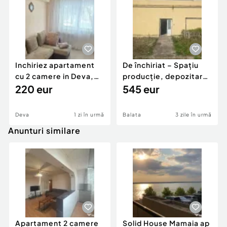
Inchiriez apartament
De închiriat – Spațiu
cu 2 camere in Deva,
producție, depozitare,
zona Crisului, parter,
220 eur
Șoimuș, județul
545 eur
Hunedoara
Deva
1 zi în urmă
Balata
3 zile în urmă
Anunturi similare
Apartament 2 camere
Solid House Mamaia ap