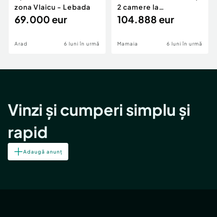
zona Vlaicu - Lebada
2 camere la
69.000 eur
cheie,langa Mega
104.888 eur
Image
Arad
6 luni în urmă
Mamaia
6 luni în urmă
Vinzi și cumperi simplu și
rapid
Adaugă anunț