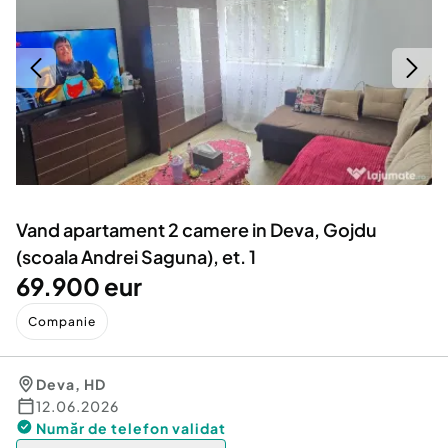
Locuri de munca
Utilaje agricole si industriale
Servicii
Piese auto si accesorii
Animale de companie
Dacia Duster
Afaceri și echipamente profesionale
Inchiriere Bunuri si Vehicule
Vand apartament 2 camere in Deva, Gojdu
(scoala Andrei Saguna), et. 1
69.900 eur
Companie
Deva
,
HD
12.06.2026
Număr de telefon
validat