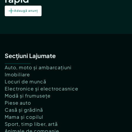
Adaugă anunț
Secțiuni Lajumate
Auto, moto și ambarcațiuni
Imobiliare
Locuri de muncă
Electronice și electrocasnice
Modă și frumusețe
Piese auto
Casă și grădină
Mama și copilul
Sport, timp liber, artă
Animale de companie