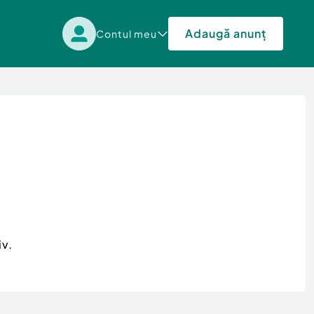
Adaugă anunț
Contul meu
iv.