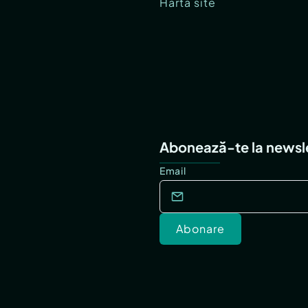
Hartă site
Abonează-te la newsl
Email
Abonare