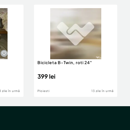
Bicicleta B-Twin, roti 24"
399 lei
3 zile în urmă
Ploiesti
13 zile în urmă