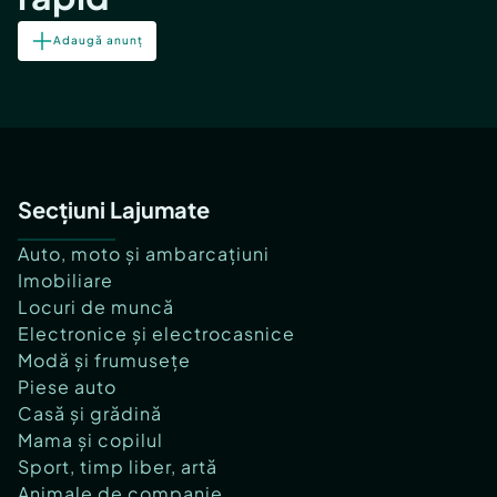
Adaugă anunț
Secțiuni Lajumate
Auto, moto și ambarcațiuni
Imobiliare
Locuri de muncă
Electronice și electrocasnice
Modă și frumusețe
Piese auto
Casă și grădină
Mama și copilul
Sport, timp liber, artă
Animale de companie