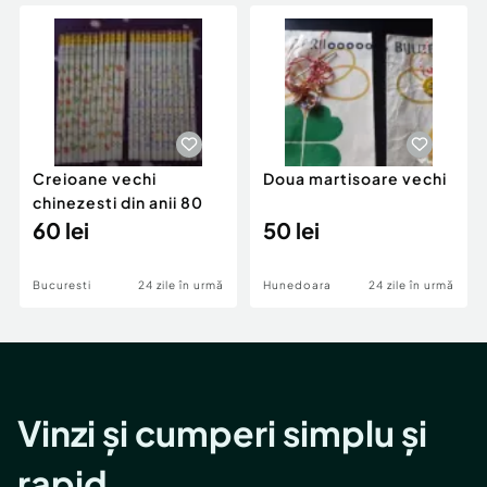
Locuri de munca
Utilaje agricole si industriale
Servicii
Piese auto si accesorii
Animale de companie
Dacia Duster
Afaceri și echipamente profesionale
Inchiriere Bunuri si Vehicule
Creioane vechi
Doua martisoare vechi
chinezesti din anii 80
60 lei
50 lei
Bucuresti
24 zile în urmă
Hunedoara
24 zile în urmă
Vinzi și cumperi simplu și
rapid