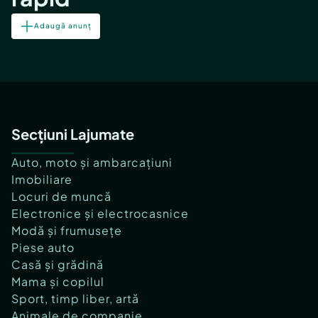
Adaugă anunț
Secțiuni Lajumate
Auto, moto și ambarcațiuni
Imobiliare
Locuri de muncă
Electronice și electrocasnice
Modă și frumusețe
Piese auto
Casă și grădină
Mama și copilul
Sport, timp liber, artă
Animale de companie