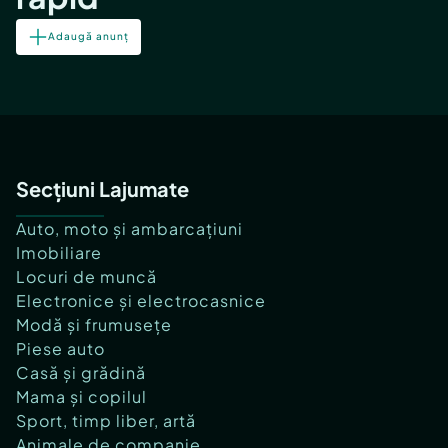
Adaugă anunț
Secțiuni Lajumate
Auto, moto și ambarcațiuni
Imobiliare
Locuri de muncă
Electronice și electrocasnice
Modă și frumusețe
Piese auto
Casă și grădină
Mama și copilul
Sport, timp liber, artă
Animale de companie