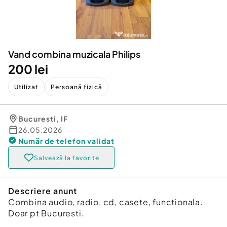
Locuri de munca
Utilaje agricole si industriale
Servicii
Piese auto si accesorii
Animale de companie
Dacia Duster
Afaceri și echipamente profesionale
Vand combina muzicala Philips
Inchiriere Bunuri si Vehicule
200 lei
Utilizat
Persoană fizică
Bucuresti
,
IF
26.05.2026
Număr de telefon
validat
Salvează la favorite
Descriere anunt
Combina audio, radio, cd, casete, functionala.
Doar pt Bucuresti.