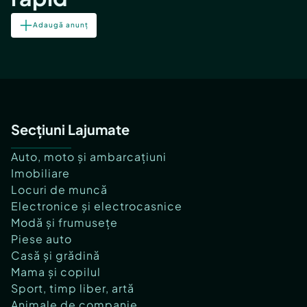
Adaugă anunț
Secțiuni Lajumate
Auto, moto și ambarcațiuni
Imobiliare
Locuri de muncă
Electronice și electrocasnice
Modă și frumusețe
Piese auto
Casă și grădină
Mama și copilul
Sport, timp liber, artă
Animale de companie