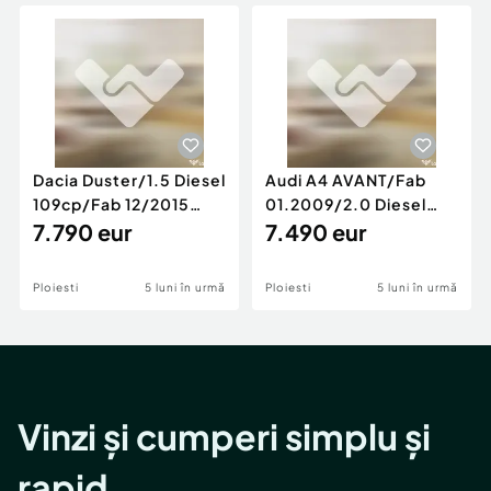
Locuri de munca
Utilaje agricole si industriale
Servicii
Piese auto si accesorii
Animale de companie
Dacia Duster
Afaceri și echipamente profesionale
Inchiriere Bunuri si Vehicule
Dacia Duster/1.5 Diesel
Audi A4 AVANT/Fab
109cp/Fab 12/2015
01.2009/2.0 Diesel
/Euro 5/GARANTIE 12
7.790 eur
140cp/Posibilitate
7.490 eur
LUNI
Rate/GARANTIE
Ploiesti
5 luni în urmă
Ploiesti
5 luni în urmă
Vinzi și cumperi simplu și
rapid