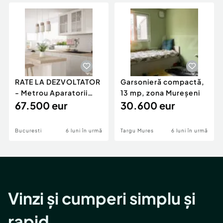
Locuri de munca
Utilaje agricole si industriale
Servicii
Piese auto si accesorii
Animale de companie
Dacia Duster
Afaceri și echipamente profesionale
Inchiriere Bunuri si Vehicule
RATE LA DEZVOLTATOR
Garsonieră compactă,
- Metrou Aparatorii
13 mp, zona Mureșeni
Patriei -
67.500 eur
30.600 eur
Bucuresti
6 luni în urmă
Targu Mures
6 luni în urmă
Vinzi și cumperi simplu și
rapid