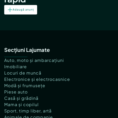
Adaugă anunț
Secțiuni Lajumate
Auto, moto și ambarcațiuni
Imobiliare
Locuri de muncă
Electronice și electrocasnice
Modă și frumusețe
Piese auto
Casă și grădină
Mama și copilul
Sport, timp liber, artă
Animale de companie