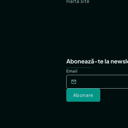
Hartă site
Abonează-te la newsl
Email
Abonare