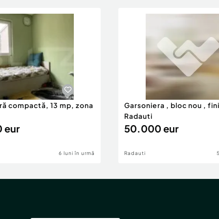
ră compactă, 13 mp, zona
Garsoniera , bloc nou , fin
Radauti
 eur
50.000 eur
6 luni în urmă
Radauti