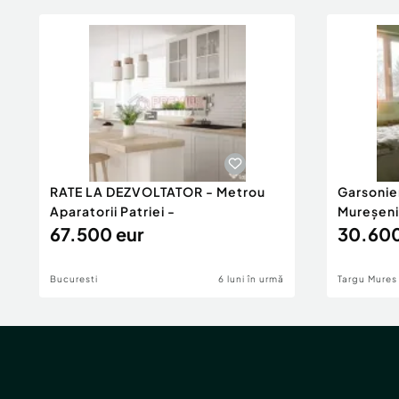
RATE LA DEZVOLTATOR - Metrou
Garsonie
Aparatorii Patriei -
Mureșeni
67.500 eur
30.600
Bucuresti
6 luni în urmă
Targu Mures