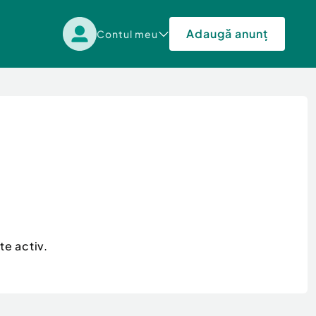
Adaugă anunț
Contul meu
te activ.