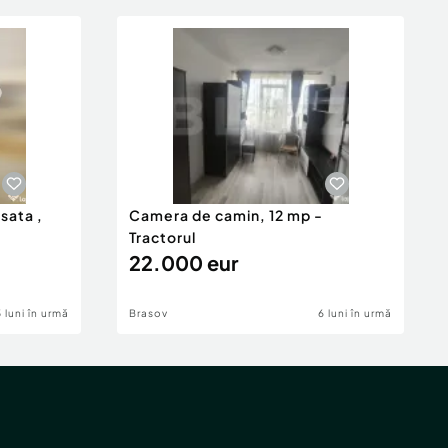
isata ,
Camera de camin, 12 mp -
Tractorul
22.000 eur
5 luni în urmă
Brasov
6 luni în urmă