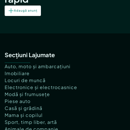
Adaugă anunț
Secțiuni Lajumate
Auto, moto și ambarcațiuni
Imobiliare
Locuri de muncă
Electronice și electrocasnice
Modă și frumusețe
Piese auto
Casă și grădină
Mama și copilul
Sport, timp liber, artă
Animale de companie