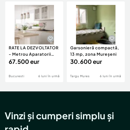
Locuri de munca
Utilaje agricole si industriale
Servicii
Piese auto si accesorii
Animale de companie
Dacia Duster
Afaceri și echipamente profesionale
Inchiriere Bunuri si Vehicule
RATE LA DEZVOLTATOR
Garsonieră compactă,
- Metrou Aparatorii
13 mp, zona Mureșeni
Patriei -
67.500 eur
30.600 eur
Bucuresti
6 luni în urmă
Targu Mures
6 luni în urmă
Vinzi și cumperi simplu și
rapid