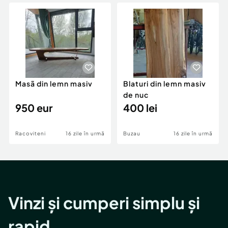
Locuri de munca
Utilaje agricole si industriale
Servicii
Piese auto si accesorii
Animale de companie
Dacia Duster
Afaceri și echipamente profesionale
Inchiriere Bunuri si Vehicule
Masã din lemn masiv
Blaturi din lemn masiv
de nuc
950 eur
400 lei
Racoviteni
16 zile în urmă
Buzau
16 zile în urmă
Vinzi și cumperi simplu și
rapid