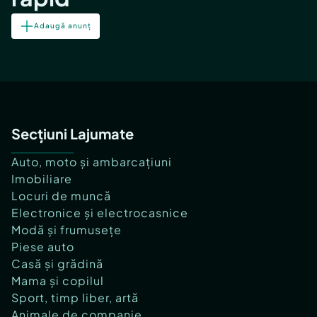
Adaugă anunț
Secțiuni Lajumate
Auto, moto și ambarcațiuni
Imobiliare
Locuri de muncă
Electronice și electrocasnice
Modă și frumusețe
Piese auto
Casă și grădină
Mama și copilul
Sport, timp liber, artă
Animale de companie