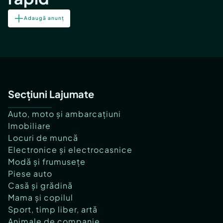
Adaugă anunț
Secțiuni Lajumate
Auto, moto și ambarcațiuni
Imobiliare
Locuri de muncă
Electronice și electrocasnice
Modă și frumusețe
Piese auto
Casă și grădină
Mama și copilul
Sport, timp liber, artă
Animale de companie