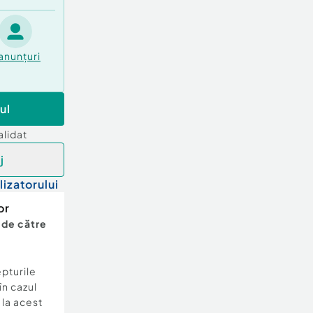
anunțuri
ul
alidat
j
lizatorului
or
 de către
epturile
în cazul
e la acest