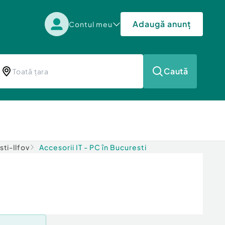
Adaugă anunț
Contul meu
Caută
sti-Ilfov
Accesorii IT - PC în Bucuresti