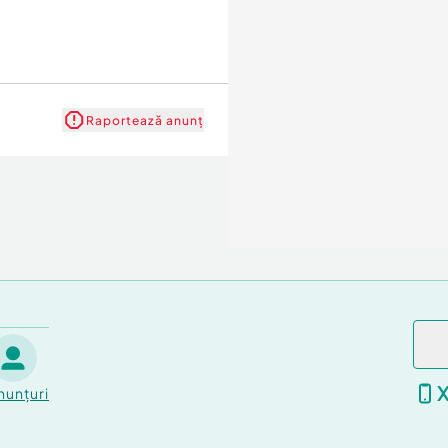
Raportează anunț
nunțuri