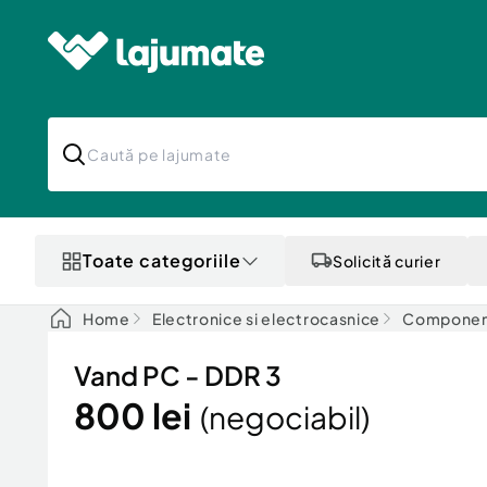
Toate categoriile
Solicită curier
Home
Electronice si electrocasnice
Componen
Vand PC - DDR 3
800 lei
(negociabil)