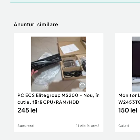
Anunturi similare
PC ECS Elitegroup MS200 – Nou, în
Monitor L
cutie, fără CPU/RAM/HDD
W2453T
245 lei
150 lei
Bucuresti
11 zile în urmă
Galati