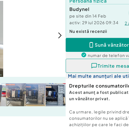
Persoană fizică
Budynel
pe site din
14 Feb
activ:
29 iul 2026 09:34
2
Nu există recenzii
Sună vânzător
numar de telefon
v
Trimite mesa
Mai multe anunțuri ale uti
Drepturile consumatoril
Acest anunț a fost publicat
un vânzător privat.
Ca urmare, legile privind dr
consumatorilor nu se aplică 
achizițiilor pe care le faci d