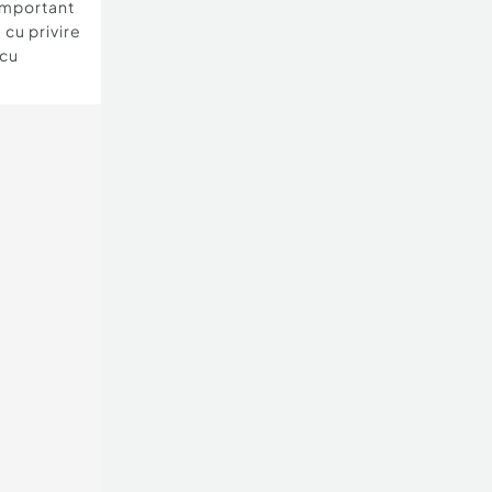
important
 cu privire
 cu