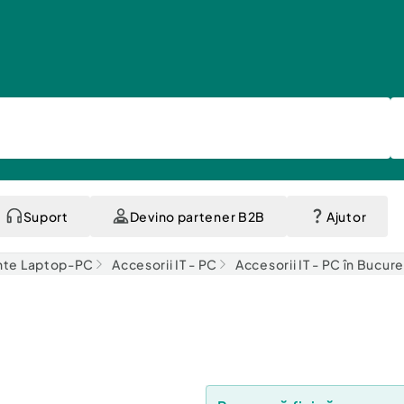
Suport
Devino partener B2B
Ajutor
te Laptop-PC
Accesorii IT - PC
Accesorii IT - PC în Bucure