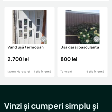
Locuri de munca
Utilaje agricole si industriale
Servicii
Piese auto si accesorii
Animale de companie
Dacia Duster
Afaceri și echipamente profesionale
Inchiriere Bunuri si Vehicule
Vând ușă termopan
Usa garaj basculanta
2.700 lei
800 lei
Izvoru Muresului
4 zile în urmă
Tomsani
6 zile în urmă
Vinzi și cumperi simplu și