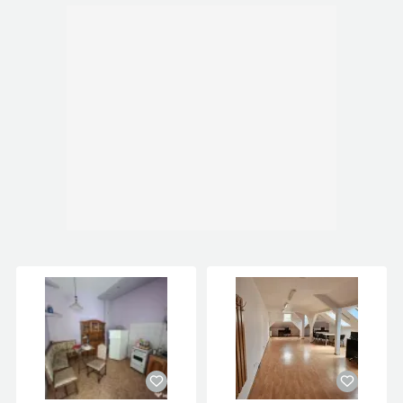
???? Varianta 1: Achiziție completă – 1.000.000 €
(teren + infrastructură + proiect + contract apă)
???? Varianta 2: Parteneriat strategic – deschis
negocierilor
???? Concluzie
Nu este doar un teren – este o platformă
industrială pregătită pentru profit, într-un sector
stabil, cu cerere constantă și perspective clare
de creștere.
???? Contact: 0744555443