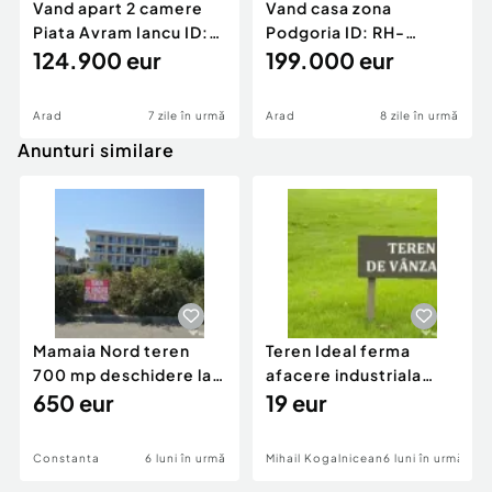
Vand apart 2 camere
Vand casa zona
Piata Avram Iancu ID:
Podgoria ID: RH-
RH-45526-property
124.900 eur
45502-property
199.000 eur
Arad
7 zile în urmă
Arad
8 zile în urmă
Anunturi similare
Mamaia Nord teren
Teren Ideal ferma
700 mp deschidere la
afacere industriala
D24 si D25
650 eur
deschidere 71 ml la
19 eur
DN2A
Constanta
6 luni în urmă
Mihail Kogalniceanu
6 luni în urmă