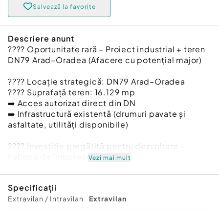
Salvează la favorite
Descriere anunt
???? Oportunitate rară – Proiect industrial + teren
DN79 Arad–Oradea (Afacere cu potențial major)
???? Locație strategică: DN79 Arad–Oradea
???? Suprafață teren: 16.129 mp
➡️ Acces autorizat direct din DN
➡️ Infrastructură existentă (drumuri pavate și
asfaltate, utilități disponibile)
???? Investiție pregătită pentru dezvoltare –
Fabrică de îmbuteliere apă
Vezi mai mult
Se oferă spre vânzare un proiect complet pentru
Specificații
fabrică de apă plată și carbogazoasă, bazat pe o
Extravilan / Intravilan
Extravilan
resursă de apă sigură, documentată și
exploatabilă pe termen lung – elementul cheie