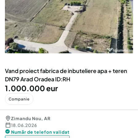
Locuri de munca
Utilaje agricole si industriale
Servicii
Piese auto si accesorii
Animale de companie
Dacia Duster
Afaceri și echipamente profesionale
Inchiriere Bunuri si Vehicule
Vand proiect fabrica de inbuteliere apa + teren
DN79 Arad Oradea ID:RH
1.000.000 eur
Companie
Zimandu Nou
,
AR
18.06.2026
Număr de telefon
validat