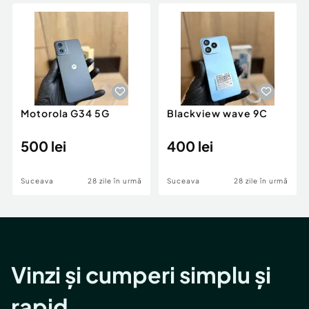
Locuri de munca
Utilaje agricole si industriale
Servicii
Piese auto si accesorii
Animale de companie
Dacia Duster
Afaceri și echipamente profesionale
Inchiriere Bunuri si Vehicule
Motorola G34 5G
Blackview wave 9C
500 lei
400 lei
Suceava
28 zile în urmă
Suceava
28 zile în urmă
Vinzi și cumperi simplu și
rapid