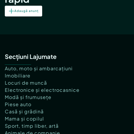
Adaugă anunț
Secțiuni Lajumate
Auto, moto și ambarcațiuni
Imobiliare
Locuri de muncă
Electronice și electrocasnice
Modă și frumusețe
Piese auto
Casă și grădină
Mama și copilul
Sport, timp liber, artă
Animale de companie