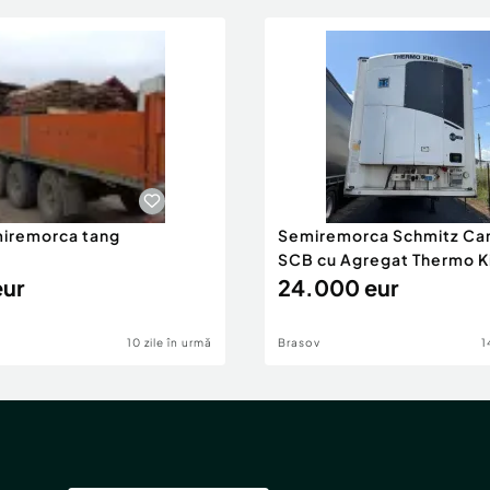
iremorca tang
Semiremorca Schmitz Car
SCB cu Agregat Thermo K
eur
300
24.000 eur
10 zile în urmă
Brasov
1