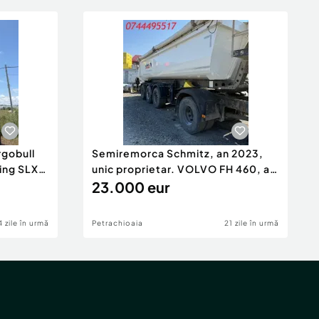
gobull
Semiremorca Schmitz, an 2023,
ing SLXe
unic proprietar. VOLVO FH 460, an
2014, Euro 6
23.000 eur
4 zile în urmă
Petrachioaia
21 zile în urmă