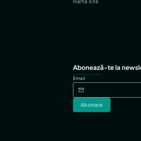
Hartă site
Abonează-te la newsl
Email
Abonare