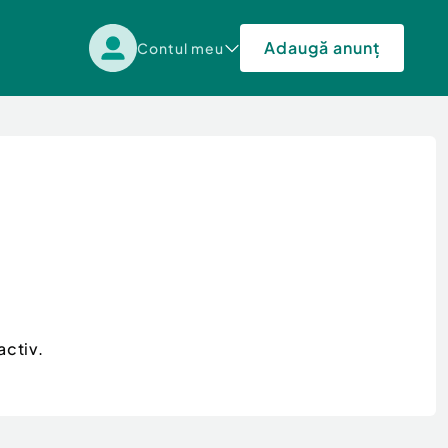
Adaugă anunț
Contul meu
activ.