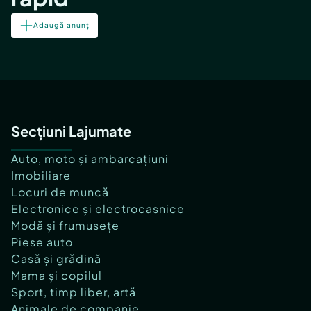
Adaugă anunț
Secțiuni Lajumate
Auto, moto și ambarcațiuni
Imobiliare
Locuri de muncă
Electronice și electrocasnice
Modă și frumusețe
Piese auto
Casă și grădină
Mama și copilul
Sport, timp liber, artă
Animale de companie