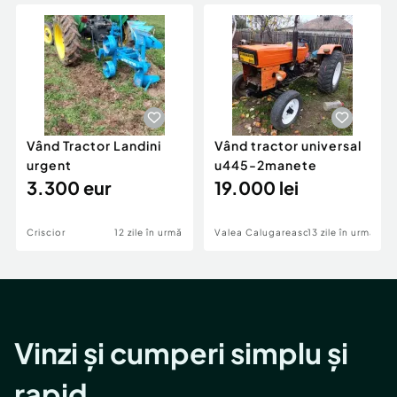
Locuri de munca
Utilaje agricole si industriale
Servicii
Piese auto si accesorii
Animale de companie
Dacia Duster
Afaceri și echipamente profesionale
Inchiriere Bunuri si Vehicule
Vând Tractor Landini
Vând tractor universal
urgent
u445-2manete
3.300 eur
19.000 lei
Criscior
12 zile în urmă
Valea Calugareasca
13 zile în urmă
Vinzi și cumperi simplu și
rapid