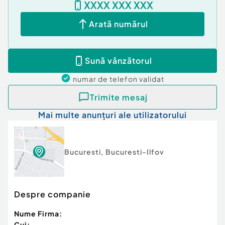
XXXX XXX XXX
ofertă!
Arată numărul
Confort:
1
Tip imobil:
Bloc de apartamente
Număr Băi:
1
Sună vânzătorul
Posibilitate parcare: Nu
numar de telefon
validat
Trimite mesaj
Mai multe anunțuri ale utilizatorului
Bucuresti
,
Bucuresti-Ilfov
Despre companie
Nume Firma:
Cui: