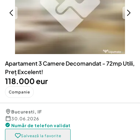
Locuri de munca
Utilaje agricole si industriale
Servicii
Piese auto si accesorii
Animale de companie
Dacia Duster
Afaceri și echipamente profesionale
Inchiriere Bunuri si Vehicule
Apartament 3 Camere Decomandat - 72mp Utili,
Preț Excelent!
118.000 eur
Companie
Bucuresti
,
IF
30.06.2026
Număr de telefon
validat
Salvează la favorite