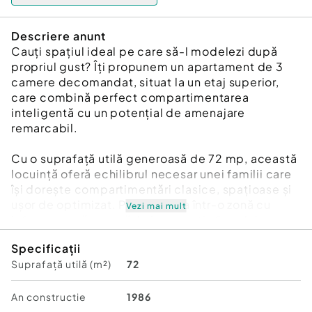
Descriere anunt
Cauți spațiul ideal pe care să-l modelezi după
propriul gust? Îți propunem un apartament de 3
camere decomandat, situat la un etaj superior,
care combină perfect compartimentarea
inteligentă cu un potențial de amenajare
remarcabil.
Cu o suprafață utilă generoasă de 72 mp, această
locuință oferă echilibrul necesar unei familii care
își dorește compartimentări clasice, spațioase și
ușor de optimizat. Poziționarea într-o zonă cu
Vezi mai mult
infrastructură matură, la intersecția Șoselei
Pantelimon cu Bd. Chișinău, îți asigură proximitate
Specificații
imediată față de centre comerciale, școli și
Suprafață utilă (m²)
72
rețeaua de transport public.
Puncte forte ale acestei proprietăți:
An constructie
1986