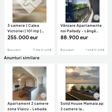
3 camere | Calea
Vânzare Apartamente
Victoriei | 101 mp |
noi Pallady - Lângă
Renovat 2022 | Cent...
255.000 eur
metrou - Preda...
88.900 eur
Bucuresti
11 zile în urmă
Bucuresti
1 lună în urmă
Anunturi similare
Apartament 2 camere
Solid House Mamaia ap
zona Vlaicu - Lebada
2 camere la