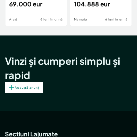
69.000 eur
cheie,langa Mega
104.888 eur
Image
Arad
6 luni în urmă
Mamaia
6 luni în urmă
Vinzi și cumperi simplu și
rapid
Adaugă anunț
Secțiuni Lajumate