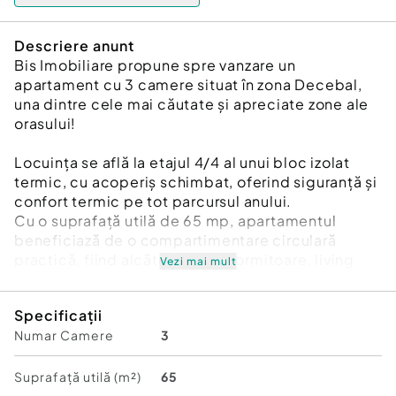
Descriere anunt
Bis Imobiliare propune spre vanzare un
apartament cu 3 camere situat în zona Decebal,
una dintre cele mai căutate și apreciate zone ale
orasului!
Locuința se află la etajul 4/4 al unui bloc izolat
termic, cu acoperiș schimbat, oferind siguranță și
confort termic pe tot parcursul anului.
Cu o suprafață utilă de 65 mp, apartamentul
beneficiază de o compartimentare circulară
practică, fiind alcătuit din: 2 dormitoare, living
Vezi mai mult
generos, bucătărie închisă, baie spațioasă, hol și 2
balcoane ideale pentru relaxare sau depozitare.
Specificații
Apartamentul este de renovat, oferind un
Numar Camere
3
excelent potențial de personalizare — perfect
pentru cei care doresc să-și amenajeze propria
locuință după gust sau pentru investiție.
Suprafață utilă (m²)
65