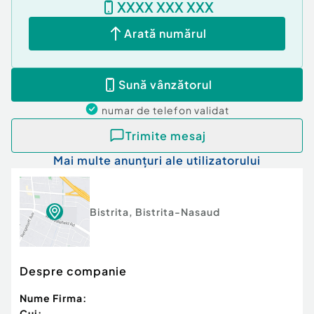
XXXX XXX XXX
Posibilitate parcare: Nu
Arată numărul
Sună vânzătorul
numar de telefon
validat
Trimite mesaj
Mai multe anunțuri ale utilizatorului
Bistrita
,
Bistrita-Nasaud
Despre companie
Nume Firma:
Cui: