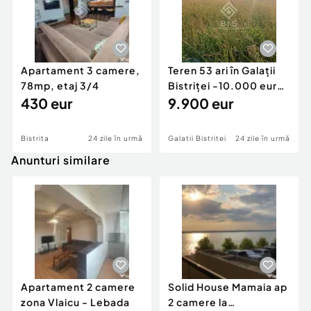
Apartament 3 camere,
Teren 53 ari în Galații
78mp, etaj 3/4
Bistriței -10.000 euro
430 eur
(188/ar)
9.900 eur
Bistrita
24 zile în urmă
Galatii Bistritei
24 zile în urmă
Anunturi similare
Apartament 2 camere
Solid House Mamaia ap
zona Vlaicu - Lebada
2 camere la