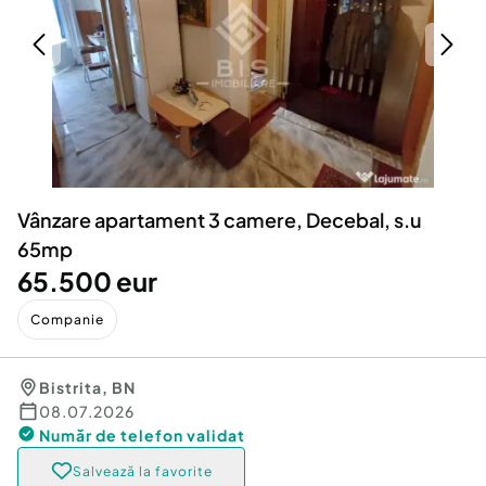
Locuri de munca
Utilaje agricole si industriale
Servicii
Piese auto si accesorii
Animale de companie
Dacia Duster
Afaceri și echipamente profesionale
Inchiriere Bunuri si Vehicule
Vânzare apartament 3 camere, Decebal, s.u
65mp
65.500 eur
Companie
Bistrita
,
BN
08.07.2026
Număr de telefon
validat
Salvează la favorite