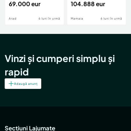
69.000 eur
cheie,langa Mega
104.888 eur
Image
Arad
6 luni în urmă
Mamaia
6 luni în urmă
Vinzi și cumperi simplu și
rapid
Adaugă anunț
Secțiuni Lajumate