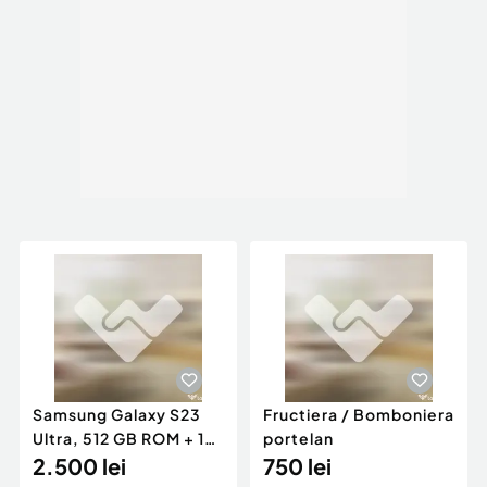
Samsung Galaxy S23
Fructiera / Bomboniera
Ultra, 512 GB ROM + 12
portelan
GB RAM + accesorii
2.500 lei
750 lei