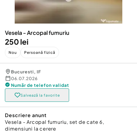
Locuri de munca
Utilaje agricole si industriale
Servicii
Piese auto si accesorii
Animale de companie
Dacia Duster
Afaceri și echipamente profesionale
Vesela - Arcopal fumuriu
Inchiriere Bunuri si Vehicule
250 lei
Nou
Persoană fizică
Bucuresti
,
IF
06.07.2026
Număr de telefon
validat
Salvează la favorite
Descriere anunt
Vesela - Arcopal fumuriu, set de cate 6,
dimensiuni la cerere