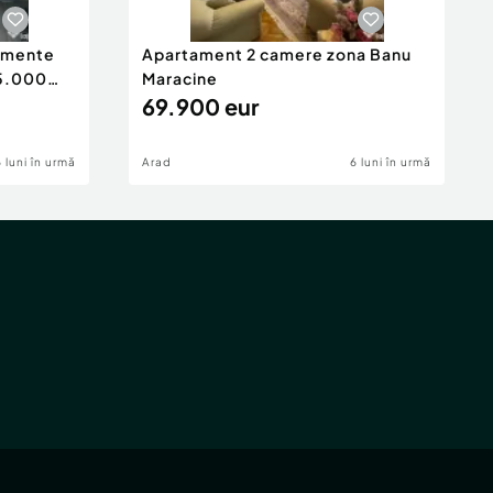
tamente
Apartament 2 camere zona Banu
65.000
Maracine
69.900 eur
6 luni în urmă
Arad
6 luni în urmă