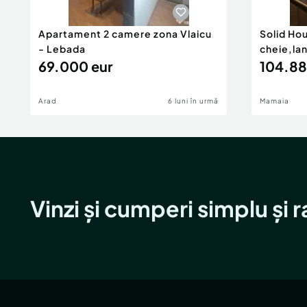
Apartament 2 camere zona Vlaicu
Solid Ho
- Lebada
cheie,la
69.000 eur
104.88
Arad
6 luni în urmă
Mamaia
Vinzi și cumperi simplu și 