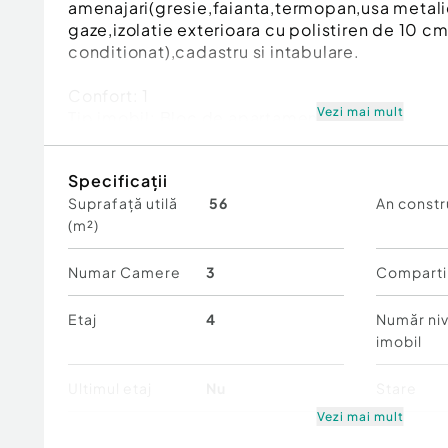
amenajari(gresie,faianta,termopan,usa metali
gaze,izolatie exterioara cu polistiren de 10 cm
conditionat),cadastru si intabulare.
Confort:
1
Vezi mai mult
Tip imobil:
Bloc de apartamente
Număr Băi:
1
Specificații
Suprafață utilă
56
An constr
(m²)
Numar Camere
3
Comparti
Etaj
4
Număr niv
imobil
Ultimul etaj
Nu
Stare
Vezi mai mult
Comfort
1