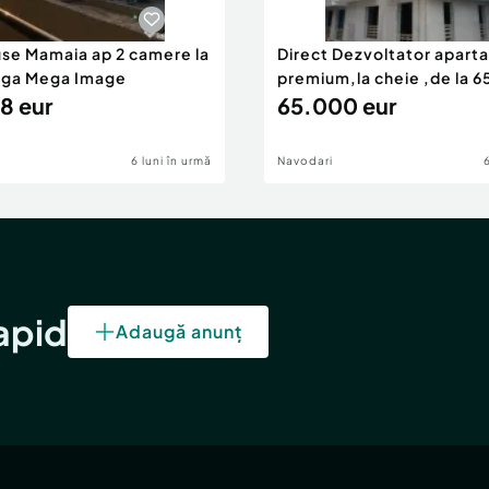
use Mamaia ap 2 camere la
Direct Dezvoltator apar
nga Mega Image
premium,la cheie ,de la 
8 eur
eur
65.000 eur
6 luni în urmă
Navodari
rapid
Adaugă anunț