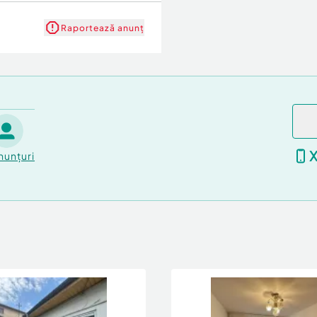
Raportează anunț
nunțuri