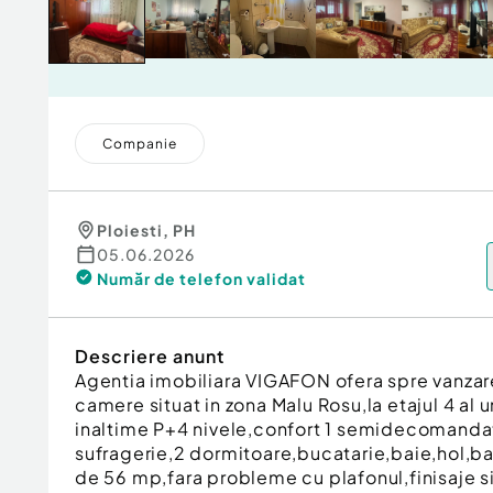
Companie
Ploiesti
,
PH
05.06.2026
Număr de telefon
validat
Descriere anunt
Agentia imobiliara VIGAFON ofera spre vanza
camere situat in zona Malu Rosu,la etajul 4 al 
inaltime P+4 nivele,confort 1 semidecomand
sufragerie,2 dormitoare,bucatarie,baie,hol,ba
de 56 mp,fara probleme cu plafonul,finisaje s