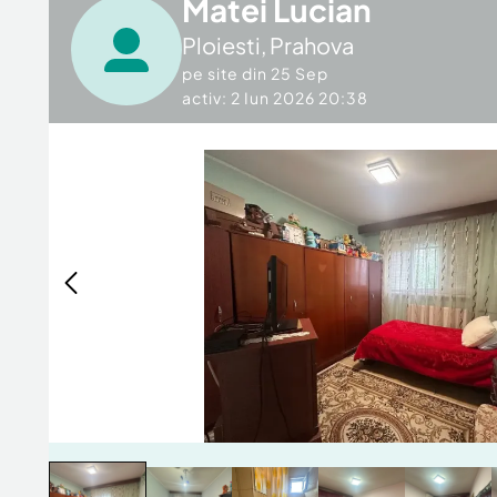
Matei Lucian
Ploiesti
,
Prahova
pe site din
25 Sep
activ: 2 Iun 2026 20:38