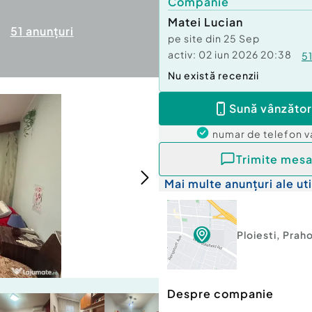
Companie
Matei Lucian
51
anunțuri
pe site din
25 Sep
activ:
02 iun 2026 20:38
5
Nu există recenzii
Sună vânzător
numar de telefon
v
Trimite mesa
Mai multe anunțuri ale uti
Ploiesti
,
Prah
Despre companie