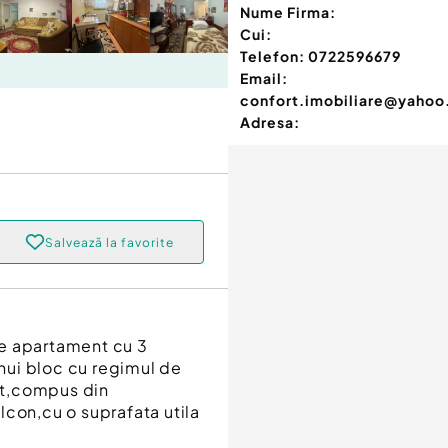
Nume Firma:
Cui:
Telefon:
0722596679
Email:
confort.imobiliare@yaho
Adresa:
Salvează la favorite
re apartament cu 3
unui bloc cu regimul de
at,compus din
lcon,cu o suprafata utila
i