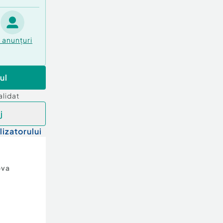
1
anunțuri
ul
alidat
j
lizatorului
ova