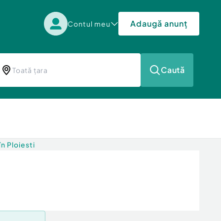
Adaugă anunț
Contul meu
Caută
n Ploiesti