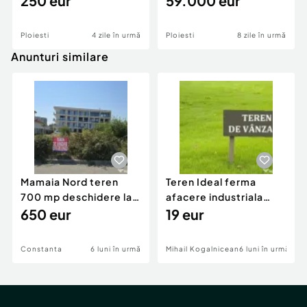
250 eur
59.000 eur
Ploiesti
4 zile în urmă
Ploiesti
8 zile în urmă
Anunturi similare
Mamaia Nord teren
Teren Ideal ferma
700 mp deschidere la
afacere industriala
D24 si D25
650 eur
deschidere 71 ml la
19 eur
DN2A
Constanta
6 luni în urmă
Mihail Kogalniceanu
6 luni în urmă