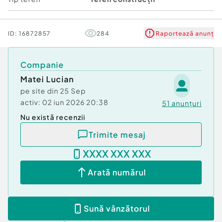
ID:
16872857
284
Raportează anunț
Companie
Matei Lucian
pe site din
25 Sep
activ:
02 iun 2026 20:38
51
anunțuri
Nu există recenzii
Trimite mesaj
XXXX XXX XXX
Arată numărul
Sună vânzătorul