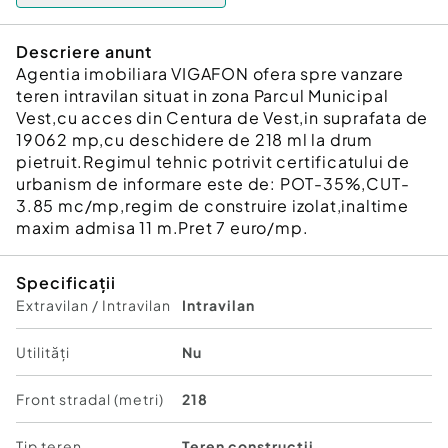
Descriere anunt
Agentia imobiliara VIGAFON ofera spre vanzare
teren intravilan situat in zona Parcul Municipal
Vest,cu acces din Centura de Vest,in suprafata de
19062 mp,cu deschidere de 218 ml la drum
pietruit.Regimul tehnic potrivit certificatului de
urbanism de informare este de: POT-35%,CUT-
3.85 mc/mp,regim de construire izolat,inaltime
maxim admisa 11 m.Pret 7 euro/mp.
Specificații
Extravilan / Intravilan
Intravilan
Utilități
Nu
Front stradal (metri)
218
Tip teren
Teren construcții