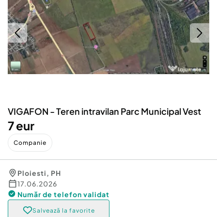
Locuri de munca
Utilaje agricole si industriale
Servicii
Piese auto si accesorii
Animale de companie
Dacia Duster
Afaceri și echipamente profesionale
Inchiriere Bunuri si Vehicule
VIGAFON - Teren intravilan Parc Municipal Vest
7 eur
Companie
Ploiesti
,
PH
17.06.2026
Număr de telefon
validat
Salvează la favorite