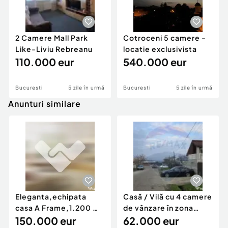
2 Camere Mall Park
Cotroceni 5 camere -
Like-Liviu Rebreanu
locatie exclusivista
110.000 eur
540.000 eur
Bucuresti
5 zile în urmă
Bucuresti
5 zile în urmă
Anunturi similare
Eleganta,echipata
Casă / Vilă cu 4 camere
casa A Frame,1.200 mp
de vânzare în zona
teren,deschidere Pia
150.000 eur
Periferie
62.000 eur