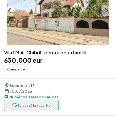
Locuri de munca
Utilaje agricole si industriale
Servicii
Piese auto si accesorii
Animale de companie
Dacia Duster
Afaceri și echipamente profesionale
Inchiriere Bunuri si Vehicule
Vila 1 Mai- Chibrit-pentru doua familii
630.000 eur
Companie
Bucuresti
,
IF
30.07.2026
Număr de telefon
validat
Salvează la favorite