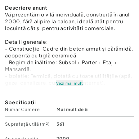
Descriere anunt
Vă prezentăm o vilă individuală, construită în anul
2000, fără alipire la calcan, ideală atât pentru
locuință cât și pentru activități comerciale.
Detalii generale:
- Construcție: Cadre din beton armat și cărămidă,
acoperită cu țiglă ceramică.
- Regim de înălțime: Subsol + Parter + Etaj +
Mansardă.
- Izolație: Termică, dotată cu toate utilitățile (apă,
gaze, canalizare, curent forță, internet).
Vezi mai mult
- Curte: Proprietate individuală, prevăzută cu zonă
de grătar.
Specificații
Numar Camere
Mai mult de 5
Descriere detaliată:
- Subsol:
- Cameră tehnică, spații pentru depozitare, și
Suprafață utilă (m²)
361
zone ventilate și luminate natural.
- Capacitate de parcare pentru 4 autoturisme.
An constructie
2000