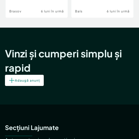
Brasov
6 luni în urmă
Bals
6 luni în urmă
Vinzi și cumperi simplu și
rapid
Adaugă anunț
Secțiuni Lajumate