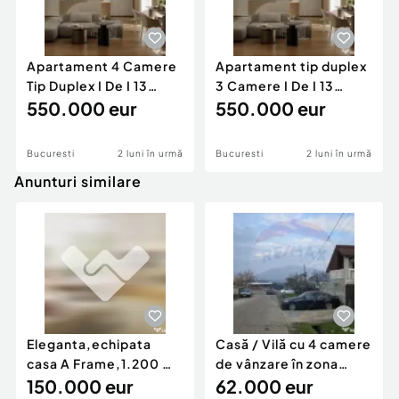
Apartament 4 Camere
Apartament tip duplex
Tip Duplex I De I 13
3 Camere I De I 13
Septembire
550.000 eur
septembrie
550.000 eur
Bucuresti
2 luni în urmă
Bucuresti
2 luni în urmă
Anunturi similare
Eleganta,echipata
Casă / Vilă cu 4 camere
casa A Frame,1.200 mp
de vânzare în zona
teren,deschidere Pia
150.000 eur
Periferie
62.000 eur