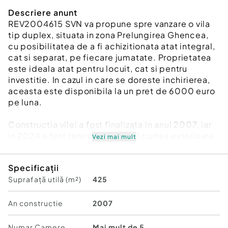
Descriere anunt
REV2004615 SVN va propune spre vanzare o vila
tip duplex, situata in zona Prelungirea Ghencea,
cu posibilitatea de a fi achizitionata atat integral,
cat si separat, pe fiecare jumatate. Proprietatea
este ideala atat pentru locuit, cat si pentru
investitie. In cazul in care se doreste inchirierea,
aceasta este disponibila la un pret de 6000 euro
pe luna.
Constructia vilei a fost finalizata in anul 2007, iar
in 2024 a fost renovata integral curtea exterioara.
Vezi mai mult
Este construita pe o fundatie de 2 metri, din
caramida, si beneficiaza de panouri fotovoltaice,
Specificații
avand un dosar de prosumator. In curte exista
Suprafață utilă (m²)
425
doua puturi cu instalatii complete de filtrare si
tratare a apei, asigurand un sistem sustenabil si
independent de alimentare cu apa. De asemenea,
An constructie
2007
vila este dotata cu curent trifazic, oferind
eficienta in utilizarea energiei electrice.
Numar Camere
Mai mult de 5