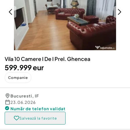
Locuri de munca
Utilaje agricole si industriale
Servicii
Piese auto si accesorii
Animale de companie
Dacia Duster
Afaceri și echipamente profesionale
Inchiriere Bunuri si Vehicule
Vila 10 Camere I De I Prel. Ghencea
599.999 eur
Companie
Bucuresti
,
IF
23.06.2026
Număr de telefon
validat
Salvează la favorite