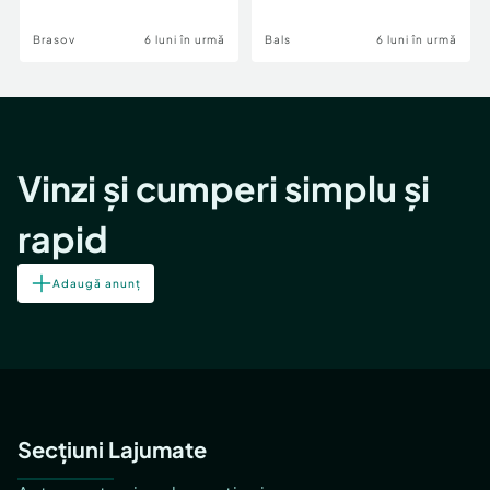
Brasov
6 luni în urmă
Bals
6 luni în urmă
Vinzi și cumperi simplu și
rapid
Adaugă anunț
Secțiuni Lajumate