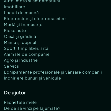
Auto, moto și ambarcațiuni
Imobiliare
Cod ofertă / ID BLITZ: P142943
Locuri de muncă
Id intern: P142943
Electronice și electrocasnice
Modă și frumusețe
Număr niveluri imobil:
1
Piese auto
Număr Băi:
3
Casă și grădină
Nr. locuri parcare:
1
Mama și copilul
Curent
Sport, timp liber, artă
Apă
Gaz
Animale de companie
Agro și Industrie
Servicii
Echipamente profesionale și vânzare companii
Închiriere bunuri și vehicule
De ajutor
Pachetele mele
De ce să vinzi pe lajumate?