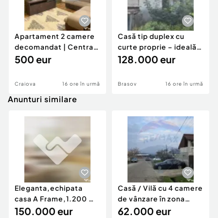
Beci cu intrare din veranda și afumătoare
exterioară.
Apartament 2 camere
Casă tip duplex cu
decomandat | Centrală
curte proprie – ideală
Seră de flori și legume funcțională.
proprie | 60 mp |
500 eur
pentru renovar
128.000 eur
Atelier privat echipat cu strung SN 420 și scule
(opțional, demontabil).
Craiova
16 ore în urmă
Brasov
16 ore în urmă
Anunturi similare
Garaj interior din lemn bine întreținut.
Grădină amenajată cu gazon,leagan, cișmea
exterioară și mini-cascadă funcțională.
Curte pavată, împrejmuită cu gard din beton la
stradă și panouri de sârmă în rest.
Eleganta,echipata
Casă / Vilă cu 4 camere
Poartă electrică cu interfon si camera video
casa A Frame,1.200 mp
de vânzare în zona
video.
teren,deschidere Pia
150.000 eur
Periferie
62.000 eur