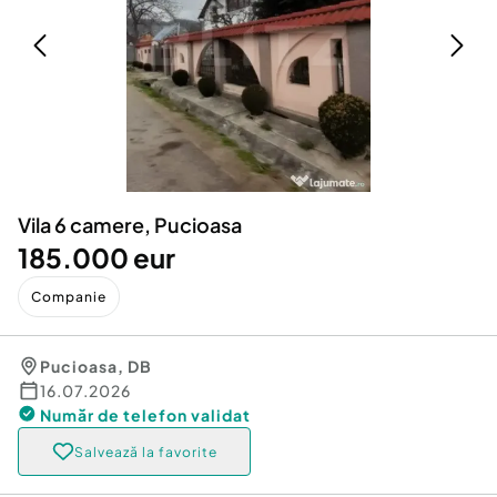
Locuri de munca
Utilaje agricole si industriale
Servicii
Piese auto si accesorii
Animale de companie
Dacia Duster
Afaceri și echipamente profesionale
Inchiriere Bunuri si Vehicule
Vila 6 camere, Pucioasa
185.000 eur
Companie
Pucioasa
,
DB
16.07.2026
Număr de telefon
validat
Salvează la favorite