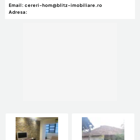
Email:
cereri-hom@blitz-imobiliare.ro
Etaj:
Adresa:
3 dormitoare mari
1 salon festiv
1 baie
Bucătărie deschisa catre salon,
Terasă interioară închisă cu termopan.
Balcon exterior.
Pod: Înalt, cu capacitate mare de depozitare.
Anexe și alte facilități:
Bucătărie de vară cu grătar încastrat, terasa și apă
curentă.