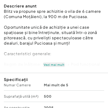
Descriere anunt
Blitz va propune spre achizitie o vila de 6 camere
(Comuna Moțăieni), la 900 m de Pucioasa.
Oportunitate unică de achiziție a unei case
spațioase și bine întreținute, situată într-o zonă
pitorească, cu priveliști spectaculoase către
dealuri, barajul Pucioasa și munți!
Caracteristici generale:
Regim de înălțime: Parter + Etaj + Pod funcțional
Vezi mai mult
An construcție: 2005, recent refațetată în 2024.
Specificații
Numar Camere
Mai mult de 5
Amprentă la sol: 120 mp.
Suprafață totală teren: 912 mp (500 mp construiți,
Suprafață utilă (m²)
500
412 mp grădină amenajată).
An constructie
2005