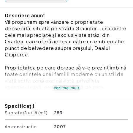
Descriere anunt
Vă propunem spre vânzare o proprietate
deosebită, situată pe strada Graurilor – una dintre
cele mai apreciate și exclusiviste străzi din
Oradea, care oferă accesul către un emblematic
punct de belvedere asupra orașului, Dealul
Ciuperca.
Proprietatea pe care doresc să v-o prezint îmbină
toate cerințele unei familii moderne cu un stil de
viață activ: zonă exclusivistă, priveliște
spectaculoasă, proximitate față de zona
Vezi mai mult
pietonală, școli de prestigiu, restaurante, instituții
publice și de cultură.
Specificații
Suprafață utilă (m²)
283
Pe un teren cu suprafața de 1000 mp, terasat și
amenajat, regăsim o vilă construită cu multă
responsabilitate și preocupare pentru
An constructie
2007
funcționalitate și confort, pe 3 niveluri: D+P+M, cu