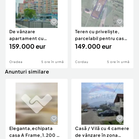
Dacă această proprietate întrunește câteva dintre
cerințele tale și dorești să programăm o vizionare,
nu ezita să mă contactezi!
De vânzare
Teren cu priveliște,
Număr niveluri imobil:
1
apartament cu
parcelabil pentru case,
Număr Băi:
mai mult de 3
3+1camere, priveliște
159.000 eur
de vânzare...
149.000 eur
Posibilitate parcare: Da
frumoas?...
Nr. locuri parcare:
4
Apă
Oradea
5 ore în urmă
Cordau
5 ore în urmă
Canalizare
Anunturi similare
Gaz
Subsol
Eleganta,echipata
Casă / Vilă cu 4 camere
casa A Frame,1.200 mp
de vânzare în zona