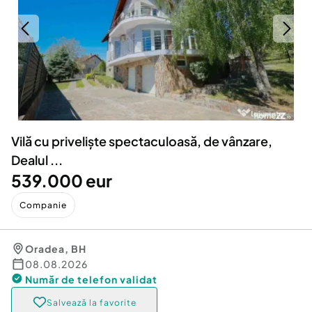
Locuri de munca
Utilaje agricole si industriale
Servicii
Piese auto si accesorii
Animale de companie
Dacia Duster
Afaceri și echipamente profesionale
Inchiriere Bunuri si Vehicule
Vilă cu priveliște spectaculoasă, de vânzare,
Dealul ...
539.000 eur
Companie
Oradea
,
BH
08.08.2026
Număr de telefon
validat
Salvează la favorite