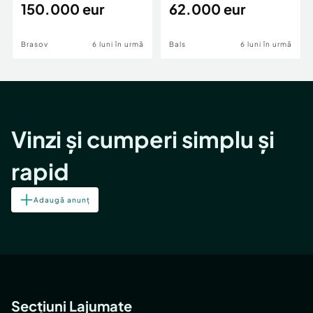
teren,deschidere Pia
150.000 eur
Periferie
62.000 eur
Brasov
6 luni în urmă
Bals
6 luni în urmă
Vinzi și cumperi simplu și
rapid
Adaugă anunț
Secțiuni Lajumate