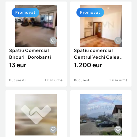
Locuri de munca
Utilaje agricole si industriale
Servicii
Piese auto si accesorii
Promovat
Promovat
Animale de companie
Dacia Duster
Afaceri și echipamente profesionale
Inchiriere Bunuri si Vehicule
Spatiu Comercial
Spatiu comercial
Birouri I Dorobanti
Centrul Vechi Calea
13 eur
Victoriei
1.200 eur
Bucuresti
1 zi în urmă
Bucuresti
1 zi în urmă