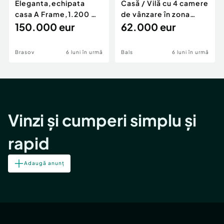
Eleganta,echipata
Casă / Vilă cu 4 camere
casa A Frame,1.200 mp
de vânzare în zona
teren,deschidere Pia
150.000 eur
Periferie
62.000 eur
Brasov
6 luni în urmă
Bals
6 luni în urmă
Vinzi și cumperi simplu și
rapid
Adaugă anunț