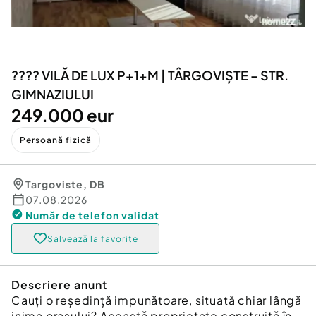
Locuri de munca
Utilaje agricole si industriale
Servicii
Piese auto si accesorii
Animale de companie
Dacia Duster
Afaceri și echipamente profesionale
???? VILĂ DE LUX P+1+M | TÂRGOVIȘTE – STR.
Inchiriere Bunuri si Vehicule
GIMNAZIULUI
249.000 eur
Persoană fizică
Targoviste
,
DB
07.08.2026
Număr de telefon
validat
Salvează la favorite
Descriere anunt
Cauți o reședință impunătoare, situată chiar lângă
inima orașului? Această proprietate construită în