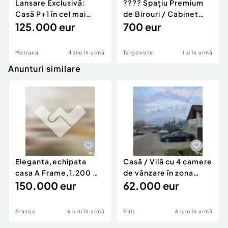
Lansare Exclusivă:
???? Spațiu Premium
Casă P+1 în cel mai
de Birouri / Cabinet
mare cartier rezid
125.000 eur
$80 \text{ mp}$ ??
700 eur
Matraca
4 zile în urmă
Targoviste
1 zi în urmă
Anunturi similare
Eleganta,echipata
Casă / Vilă cu 4 camere
casa A Frame,1.200 mp
de vânzare în zona
teren,deschidere Pia
150.000 eur
Periferie
62.000 eur
Brasov
6 luni în urmă
Bals
6 luni în urmă