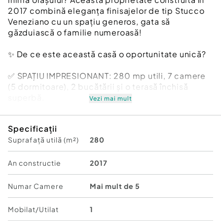
2017 combină eleganța finisajelor de tip Stucco
Veneziano cu un spațiu generos, gata să
găzduiască o familie numeroasă!
✨ De ce este această casă o oportunitate unică?
✅ SPAȚIU IMPRESIONANT: 280 mp utili, 7 camere
(5 dormitoare), 2 bucătării și o terasă închisă
superbă.
Vezi mai mult
✅ CALITATE PREMIUM: Pereți finisați cu Stucco
Specificații
Veneziano, marmură, încălzire în pardoseală la
Suprafață utilă (m²)
280
parter și climatizare completă.
✅ LOCAȚIE DE TOP: Strada Gimnaziului – liniște
An constructie
2017
absolută la doar câteva minute de Centru.
Numar Camere
Mai mult de 5
✅ DOTĂRI MODERNE: Sistem de alarmă, senzori
de fum, curent trifazic și clasă energetică A.
Mobilat/Utilat
1