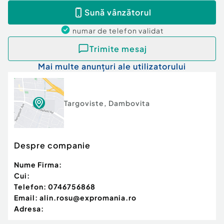
cheie, cu încredere
Sună vânzătorul
Id intern: EXP1759
numar de telefon
validat
Număr niveluri imobil:
2
Trimite mesaj
Număr Băi:
2
Mai multe anunțuri ale utilizatorului
Comision cumpărător:
0%
Nr. locuri parcare:
1
Curent
Apă
Targoviste
,
Dambovita
Canalizare
Gaz
Despre companie
Nume Firma:
Cui:
Telefon:
0746756868
Email:
alin.rosu@expromania.ro
Adresa: