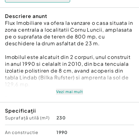
Descriere anunt
Flux Imobiliare va ofera la vanzare o casa situata in
zona centrala a localitatii Cornu Luncii, amplasata
pe o suprafata de teren de 800 mp, cu
deschidere la drum asfaltat de 23 m.
Imobilul este alcatuit din 2 corpuri, unul construit
in anul 1990 si celalalt in 2010, din bca tencuiala
izolatie polistiren de 8 cm, avand acoperis din
tabla Lindab (Bilka Rufster) si amprenta la sol de
129,6 mp.
Vezi mai mult
Peretii exteriori sunt izolati pe interior cu
caramida asezata pe lat.
Specificații
La parter- bucatarie, baie, living spatiu pentru
Suprafață utilă (m²)
230
servit masa, hol, un dormitor mare, un dormitor
mic, dressing.
Mansarda este necompartimentata.
An constructie
1990