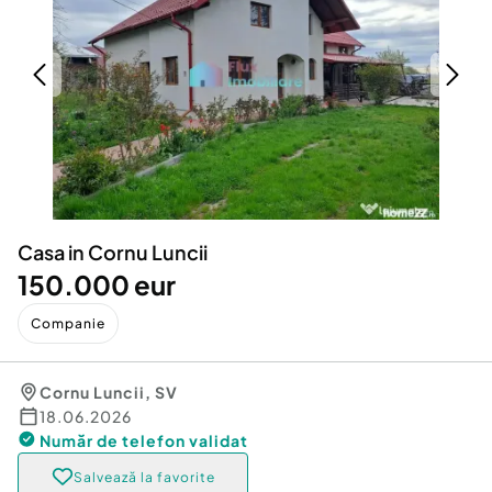
Locuri de munca
Utilaje agricole si industriale
Servicii
Piese auto si accesorii
Animale de companie
Dacia Duster
Afaceri și echipamente profesionale
Inchiriere Bunuri si Vehicule
Casa in Cornu Luncii
150.000 eur
Companie
Cornu Luncii
,
SV
18.06.2026
Număr de telefon
validat
Salvează la favorite