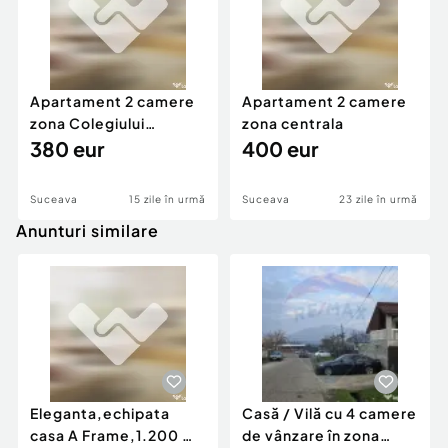
Apartament 2 camere
Apartament 2 camere
zona Colegiului
zona centrala
Alimentar
380 eur
400 eur
Suceava
15 zile în urmă
Suceava
23 zile în urmă
Anunturi similare
Eleganta,echipata
Casă / Vilă cu 4 camere
casa A Frame,1.200 mp
de vânzare în zona