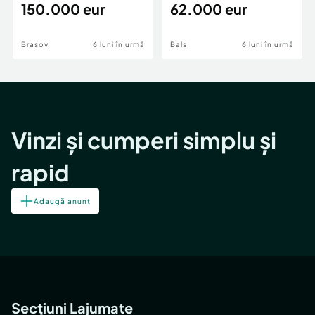
teren,deschidere Pia
150.000 eur
Periferie
62.000 eur
Brasov
6 luni în urmă
Bals
6 luni în urmă
Vinzi și cumperi simplu și
rapid
Adaugă anunț
Secțiuni Lajumate