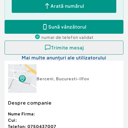
standard.
Arată numărul
Conditii de plata:
Avans-20% iar diferenta se achita la semnarea
Sună vânzătorul
contractului de vanzare-cumparare cu cash sau
prin credit ipotecar.
numar de telefon
validat
Număr niveluri imobil:
mai mult de 12
Trimite mesaj
Număr Băi:
2
Mai multe anunțuri ale utilizatorului
Posibilitate parcare: Da
Nr. locuri parcare:
2
Curent
Apă
Berceni
,
Bucuresti-Ilfov
Canalizare
Gaz
Încălzire
Despre companie
Nume Firma:
Cui:
Telefon:
0750437007