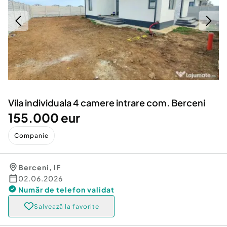
Locuri de munca
Utilaje agricole si industriale
Servicii
Piese auto si accesorii
Animale de companie
Dacia Duster
Afaceri și echipamente profesionale
Inchiriere Bunuri si Vehicule
Vila individuala 4 camere intrare com. Berceni
155.000 eur
Companie
Berceni
,
IF
02.06.2026
Număr de telefon
validat
Salvează la favorite