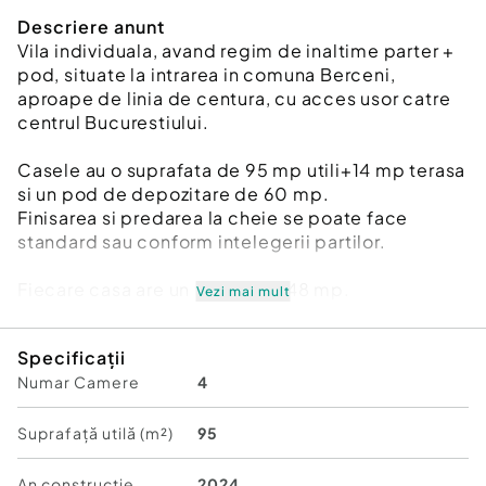
Descriere anunt
Vila individuala, avand regim de inaltime parter +
pod, situate la intrarea in comuna Berceni,
aproape de linia de centura, cu acces usor catre
centrul Bucurestiului.
Casele au o suprafata de 95 mp utili+14 mp terasa
si un pod de depozitare de 60 mp.
Finisarea si predarea la cheie se poate face
standard sau conform intelegerii partilor.
Fiecare casa are un teren de 448 mp.
Vezi mai mult
Casele dispun de living si 3 dormitoare, camera
Specificații
tehnica, bucatarie si 2 grupuri sanitare,se vand
Numar Camere
4
complet finisate la cheie, bransate la utilitati
(curent si gaze naturale), iar pentru alimentarea cu
apa, respectiv canalizare, fiecare dispune de un
Suprafață utilă (m²)
95
put forat la 21 m adancime si de o fosa septica
ecologica cu drenaj.
An constructie
2024