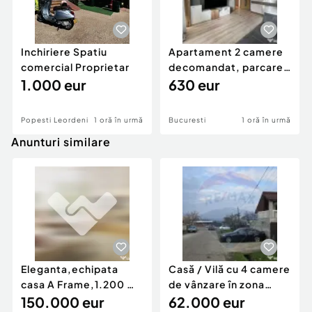
Inchiriere Spatiu
Apartament 2 camere
comercial Proprietar
decomandat, parcare
1.000 eur
subterana, 15 min...
630 eur
Popesti Leordeni
1 oră în urmă
Bucuresti
1 oră în urmă
Anunturi similare
Eleganta,echipata
Casă / Vilă cu 4 camere
casa A Frame,1.200 mp
de vânzare în zona
teren,deschidere Pia
150.000 eur
Periferie
62.000 eur