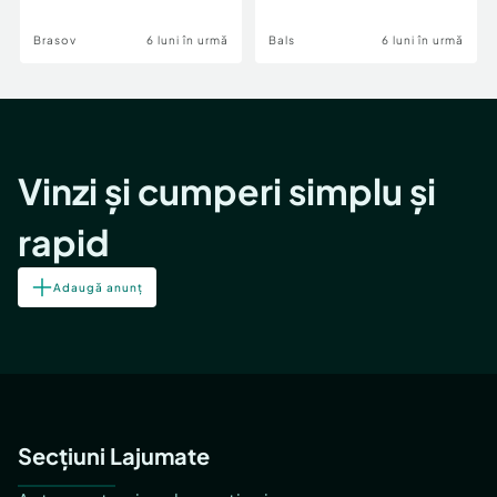
Brasov
6 luni în urmă
Bals
6 luni în urmă
Vinzi și cumperi simplu și
rapid
Adaugă anunț
Secțiuni Lajumate