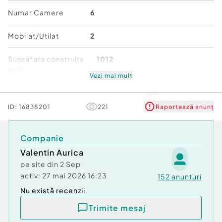
Canalizare
Numar Camere
6
Gaz
Mobilat/Utilat
2
Suprafata construita
1012
(m²)
Vezi mai mult
Stare
Bună
ID:
16838201
221
Raportează anunț
Companie
Valentin Aurica
pe site din
2 Sep
activ:
27 mai 2026 16:23
152
anunțuri
Nu există recenzii
Trimite mesaj