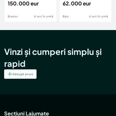
teren,deschidere Pia
150.000 eur
Periferie
62.000 eur
Brasov
6 luni în urmă
Bals
6 luni în urmă
Vinzi și cumperi simplu și
rapid
Adaugă anunț
Secțiuni Lajumate