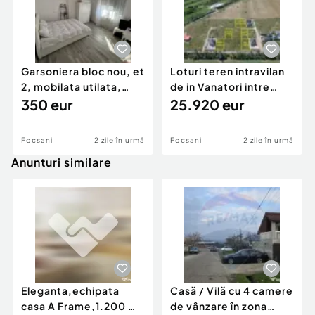
Garsoniera bloc nou, et
Loturi teren intravilan
2, mobilata utilata,
de in Vanatori intre
Scoala 2
350 eur
576mp - 612mp
25.920 eur
Focsani
2 zile în urmă
Focsani
2 zile în urmă
Anunturi similare
Eleganta,echipata
Casă / Vilă cu 4 camere
casa A Frame,1.200 mp
de vânzare în zona