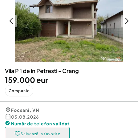
Locuri de munca
Utilaje agricole si industriale
Servicii
Piese auto si accesorii
Animale de companie
Dacia Duster
Afaceri și echipamente profesionale
Inchiriere Bunuri si Vehicule
Vila P 1 de in Petresti - Crang
159.000 eur
Companie
Focsani
,
VN
05.08.2026
Număr de telefon
validat
Salvează la favorite