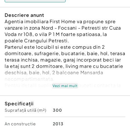
Descriere anunt
Agentia imobiliara First Home va propune spre
vanzare in zona Nord - Focsani - Petresti str Cuza
Voda nr 108, o vila P 1 M foarte spatioasa, la
poalele Crangului Petresti.
Parterul este locuibil si este compus din 2
dormitoare, sufragerie, bucatarie, baie, hol, terasa
terasa inchisa, magazie, garaj incorporat beci iar
la etaj sunt 2 dormitoare, living mare cu bucatarie
deschisa, baie, hol, 2 balcoane Mansarda
necompartimentata.
Pentru detalii suplimentare ne puteti contacta la
Vezi mai mult
0725919335 sau la sediul agentiei in Focsani , str
Stefan cel Mare nr 13
Specificații
ID intern: 3224.
Suprafață utilă (m²)
300
Număr Băi:
2
Curent
An constructie
2013
Apă