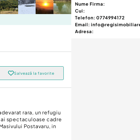
Nume Firma:
Cui:
Telefon:
0774994172
Email:
info@regisimobiliar
Adresa:
Salvează la favorite
adevarat rara, un refugiu
mai spectaculoase cadre
Masivului Postavaru, in