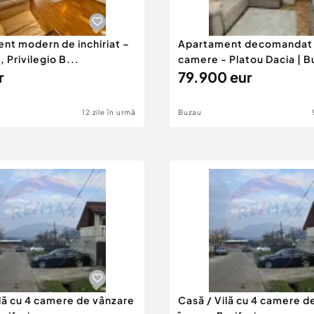
: aprox. 55 mp
nt modern de inchiriat –
Apartament decomandat
 Privilegio B...
camere - Platou Dacia | B
r
79.900 eur
12 zile în urmă
Buzau
si dressing
ilă cu 4 camere de vânzare
Casă / Vilă cu 4 camere d