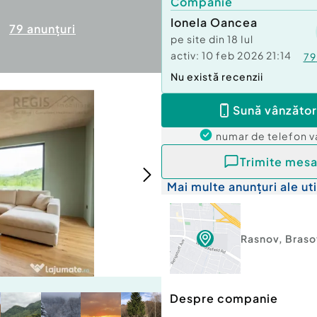
Companie
Ionela Oancea
79
anunțuri
pe site din
18 Iul
activ:
10 feb 2026 21:14
79
Nu există recenzii
Sună vânzător
numar de telefon
v
Trimite mesa
Mai multe anunțuri ale uti
Rasnov
,
Braso
Despre companie