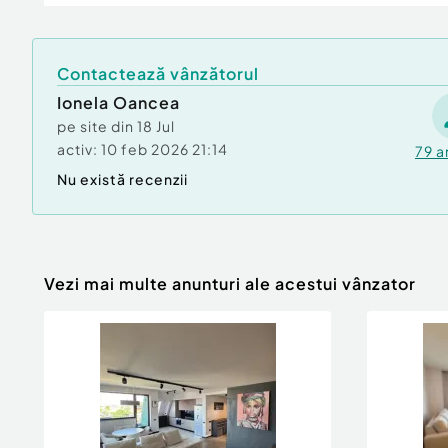
proprietate intr-un adevarat retreat privat.
Un loc care poate deveni resedinta permanen
Contactează vânzătorul
concept turistic premium.
Ionela Oancea
pe site din
18 Jul
Arhitectura contemporana si materiale atent 
activ:
10 feb 2026 21:14
79
a
Nu există recenzii
Locuinta, cu o suprafata utila de aproximativ 
cu accent pe durabilitate, eficienta energeti
lung.
Spatiile interioare sunt ample, luminoase si con
Vezi mai multe anunturi ale acestui vânzator
lifestyle contemporan.
Compartimentare inteligenta
Parter