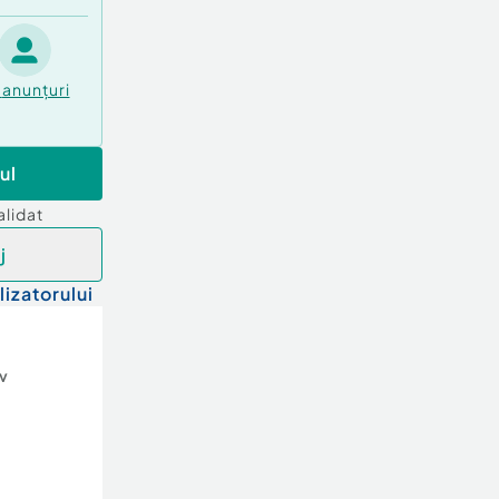
anunțuri
ul
alidat
j
lizatorului
v