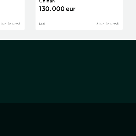
Chihan
130.000 eur
6 luni în urmă
Iasi
6 luni în urmă