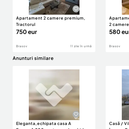
living impresionant cu bucatarie open-space
dormitor spatios
baie de serviciu
Apartament 2 camere premium,
Apartame
acces catre garaj si camera tehnica
Tractorul
2 camere,
conexiune directa cu terasa si exteriorul
750 eur
580 eu
Etaj
Brasov
11 zile în urmă
Brasov
Anunturi similare
doua dormitoare generoase
fiecare dormitor beneficiaza de baie proprie 
Spatii exterioare
terasa acoperita: 34,64 mp
prispa acoperita: 10,71 mp
Eleganta,echipata casa A
Casă / V