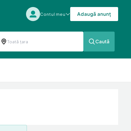
Adaugă anunț
Contul meu
Caută