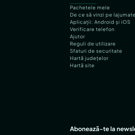
Pachetele mele
De ce să vinzi pe lajumat
Aplicații: Android și iOS
prezinta un profil
Verificare telefon
Ajutor
Reguli de utilizare
Sfaturi de securitate
Hartă județelor
Hartă site
 parcele, deschizand
ere a valorii investitiei.
Abonează-te la newsl
personalizare