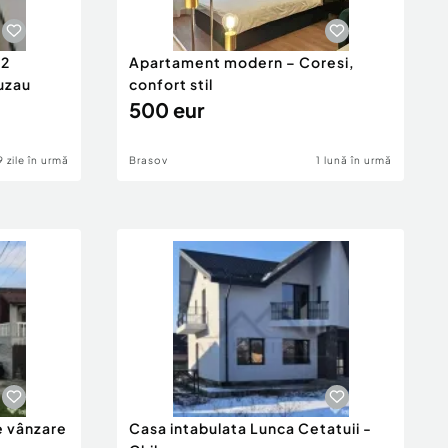
 2
Apartament modern – Coresi,
uzau
confort stil
500 eur
9 zile în urmă
Brasov
1 lună în urmă
e vânzare
Casa intabulata Lunca Cetatuii -