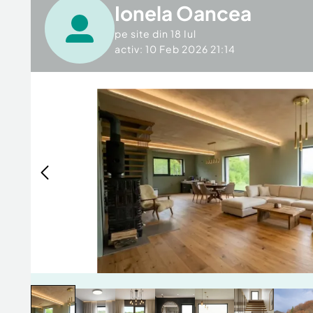
Ionela Oancea
pe site din
18 Iul
activ: 10 Feb 2026 21:14