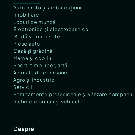
Auto, moto și ambarcațiuni
Investitie cu potential multiplu
Imobiliare
Locuri de muncă
Dincolo de valoarea rezidentiala, proprietatea 
Electronice și electrocasnice
investitional extrem de interesant.
Modă și frumusețe
Este potrivita pentru:
Piese auto
Casă și grădină
Mama și copilul
resedinta permanenta premium
Sport, timp liber, artă
vila de vacanta
Animale de companie
retreat wellness / yoga / slow living
Agro și Industrie
boutique guesthouse
Servicii
concept turistic exclusivist
Echipamente profesionale și vânzare companii
Închiriere bunuri și vehicule
In plus, terenul permite dezmembrare in doua
oportunitati suplimentare de dezvoltare si crest
Despre
Proprietate pregatita pentru etapa finala de 