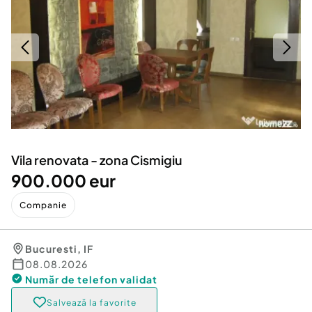
Locuri de munca
Utilaje agricole si industriale
Servicii
Piese auto si accesorii
Animale de companie
Dacia Duster
Afaceri și echipamente profesionale
Inchiriere Bunuri si Vehicule
Vila renovata - zona Cismigiu
900.000 eur
Companie
Bucuresti
,
IF
08.08.2026
Număr de telefon
validat
Salvează la favorite