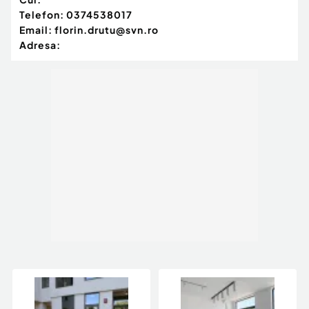
Telefon:
0374538017
Email:
florin.drutu@svn.ro
Adresa: