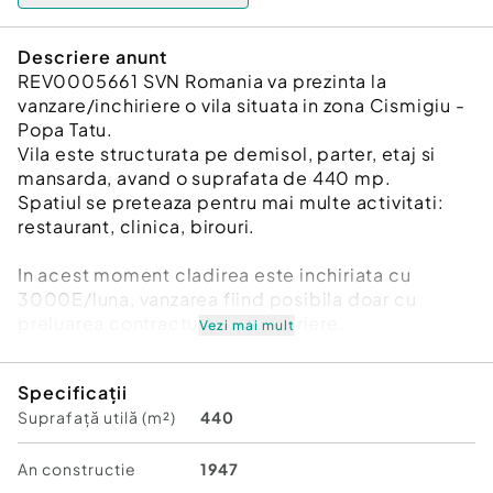
Descriere anunt
REV0005661 SVN Romania va prezinta la
vanzare/inchiriere o vila situata in zona Cismigiu -
Popa Tatu.
Vila este structurata pe demisol, parter, etaj si
mansarda, avand o suprafata de 440 mp.
Spatiul se preteaza pentru mai multe activitati:
restaurant, clinica, birouri.
In acest moment cladirea este inchiriata cu
3000E/luna, vanzarea fiind posibila doar cu
preluarea contractului de inchiriere.
Vezi mai mult
Pentru mai multe informatii, contactati brokerul.
Specificații
...
Suprafață utilă (m²)
440
Număr niveluri imobil:
2
Număr Băi:
mai mult de 3
An constructie
1947
Comision cumpărător:
3%