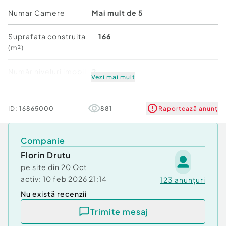
Posibilitate parcare: Da
Numar Camere
Mai mult de 5
Curent
Apă
Suprafata construita
166
Canalizare
(m²)
Gaz
Încălzire
Număr niveluri imobil
2
Climă
Vezi mai mult
Demisol
Stare
Bună
ID:
16865000
881
Raportează anunț
Companie
Florin Drutu
pe site din
20 Oct
activ:
10 feb 2026 21:14
123
anunțuri
Nu există recenzii
Trimite mesaj