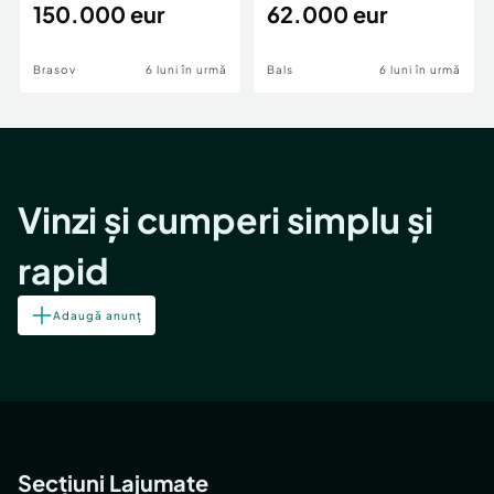
teren,deschidere Pia
150.000 eur
Periferie
62.000 eur
Brasov
6 luni în urmă
Bals
6 luni în urmă
Vinzi și cumperi simplu și
rapid
Adaugă anunț
Secțiuni Lajumate