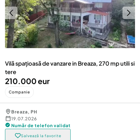
Locuri de munca
Utilaje agricole si industriale
Servicii
Piese auto si accesorii
Animale de companie
Dacia Duster
Afaceri și echipamente profesionale
Inchiriere Bunuri si Vehicule
Vilă spațioasă de vanzare in Breaza, 270 mp utili si
tere
210.000 eur
Companie
Breaza
,
PH
19.07.2026
Număr de telefon
validat
Salvează la favorite