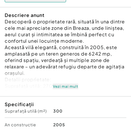
Descriere anunt
Descoperă o proprietate rară, situată în una dintre
cele mai apreciate zone din Breaza, unde liniștea,
aerul curat și intimitatea se îmbină perfect cu
confortul unei locuințe moderne.
Această vilă elegantă, construită în 2005, este
amplasată pe un teren generos de 6242 mp,
oferind spațiu, verdeață și multiple zone de
relaxare – un adevărat refugiu departe de agitația
orașului.
Detalii proprietate:
Suprafață utilă: 270 mp
Vezi mai mult
Suprafață desfășurată: 330 mp
Regim: Parter + Etaj + Mansardă
Specificații
Construcție solidă din cărămidă, cu structură din
Suprafață utilă (m²)
300
beton armat
Compartimentare inteligentă și luminoasă:
Parter: living spațios, bucătărie complet utilată,
An constructie
2005
dormitor, baie, terase