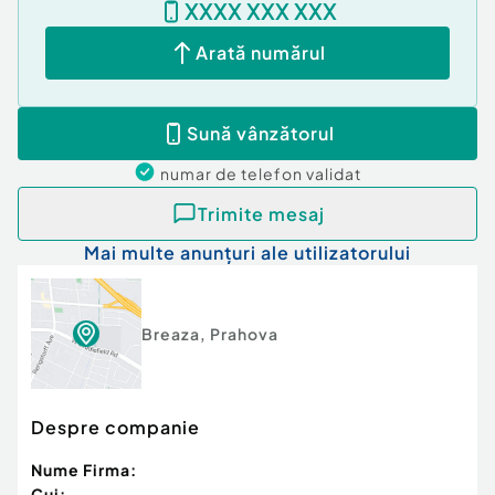
XXXX XXX XXX
Proprietatea se vinde complet mobilată și utilată,
fiind pregătită pentru mutare imediată.
Arată numărul
Ideală ca:
reședință permanentă pentru o familie
casă de vacanță
Sună vânzătorul
investiție (pensiune / retreat)
Pentru detalii suplimentare și programarea unei
numar de telefon
validat
vizionări, vă stam la dispoziție.
Cod ofertă / ID BLITZ: P168920
Trimite mesaj
Id intern: P168920
Mai multe anunțuri ale utilizatorului
Număr niveluri imobil:
2
Număr Băi:
2
Nr. locuri parcare:
2
Breaza
,
Prahova
Curent
Apă
Canalizare
Despre companie
Gaz
Nume Firma:
Cui: