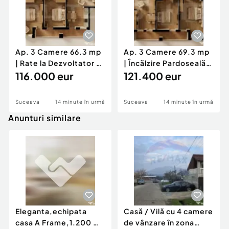
Ap. 3 Camere 66.3 mp
Ap. 3 Camere 69.3 mp
| Rate la Dezvoltator 5
| Încălzire Pardoseală,
Ani | Burdujeni
116.000 eur
Lift | Burdu
121.400 eur
Suceava
14 minute în urmă
Suceava
14 minute în urmă
Anunturi similare
Eleganta,echipata
Casă / Vilă cu 4 camere
casa A Frame,1.200 mp
de vânzare în zona