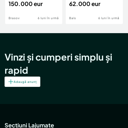
teren,deschidere Pia
150.000 eur
Periferie
62.000 eur
Brasov
6 luni în urmă
Bals
6 luni în urmă
Vinzi și cumperi simplu și
rapid
Adaugă anunț
Secțiuni Lajumate