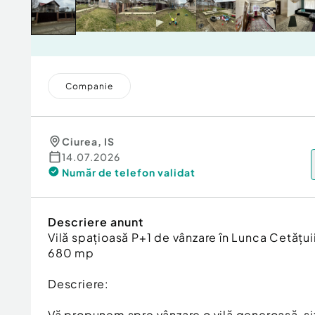
Companie
Ciurea
,
IS
14.07.2026
Număr de telefon
validat
Descriere anunt
Vilă spațioasă P+1 de vânzare în Lunca Cetățuii
680 mp
Descriere:
Vă propunem spre vânzare o vilă generoasă, sit