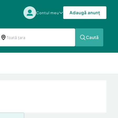
Adaugă anunț
Contul meu
Caută