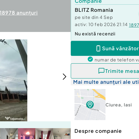
Companie
BLITZ Romania
18978
anunțuri
pe site din
4 Sep
activ:
10 feb 2026 21:14
189
Nu există recenzii
Sună vânzător
numar de telefon
v
Trimite mesa
Mai multe anunțuri ale uti
Ciurea
,
Iasi
Despre companie