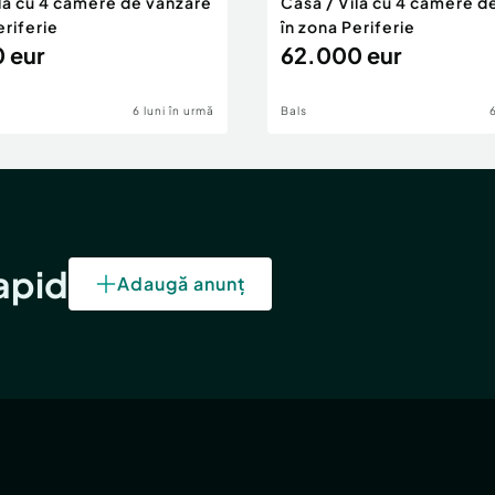
ilă cu 4 camere de vânzare
Casă / Vilă cu 4 camere d
eriferie
în zona Periferie
 eur
62.000 eur
6 luni în urmă
Bals
rapid
Adaugă anunț