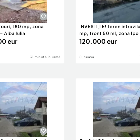
onare:
rouri, 180 mp, zona
INVESTIȚIE! Teren intravil
– Alba Iulia
mp, front 50 ml, zona Ipo
0 eur
120.000 eur
31 minute în urmă
Suceava