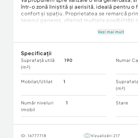
într-o zonă liniștită și aerisită, ideală pentru o
confort și spațiu. Proprietatea se remarcă prin
terenul generos, oferind multiple posibilități
Vezi mai mult
Caracteristici principale:
Suprafață utilă: 190 mp
Specificații
Suprafață utilă
190
Numar C
Suprafață teren: 680 mp
(m²)
Regim de înălțime: P+1
Mobilat/Utilat
1
Suprafata
Număr camere: 5 camere spațioase
(m²)
Băi: 1 baie
Număr niveluri
1
Stare
imobil
Bucătărie: închisă
An construcție: 2010
ID:
16777718
Vizualizări:
217