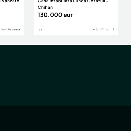
e vânzare
Casa intabulata Lunca Cetatuii -
Chihan
130.000 eur
6 luni în urmă
Iasi
6 luni în urmă