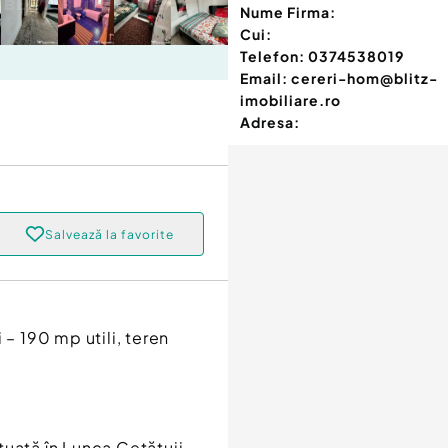
Nume Firma:
Cui:
Telefon:
0374538019
Email:
cereri-hom@blitz-
imobiliare.ro
Adresa:
Salvează la favorite
 – 190 mp utili, teren
uată în Lunca Cetățuii,