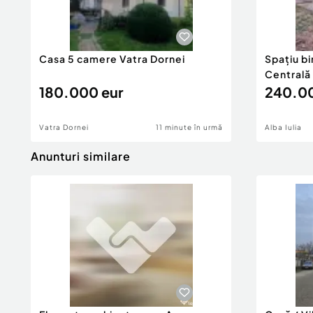
Pentru detalii suplimentare și programări vizi
Cod ofertă / ID BLITZ: P167531
Id intern: P167531
Casa 5 camere Vatra Dornei
Spațiu bi
Centrală 
Număr niveluri imobil:
1
180.000 eur
240.00
Număr Băi:
2
Nr. locuri parcare:
2
Curent
Vatra Dornei
11 minute în urmă
Alba Iulia
Apă
Anunturi similare
Gaz