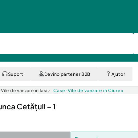
Suport
Devino partener B2B
Ajutor
ile de vanzare în Iasi
Case-Vile de vanzare în Ciurea
unca Cetățuii – 1