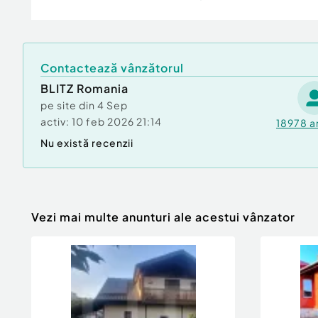
Compartimentare:
Locuința este eficient compartimentată, ofer
bine proporționate, ideale atât pentru locuire,
amenajarea unui birou sau spațiu de relaxare.
Contactează vânzătorul
Avantaje:
BLITZ Romania
pe site din
4 Sep
Teren generos, ideal pentru grădină, foișor sa
activ:
10 feb 2026 21:14
18978
a
Nu există recenzii
Zonă liniștită, ferită de trafic intens
Acces facil către Iași
Potrivită pentru familie numeroasă sau investi
Vezi mai multe anunturi ale acestui vânzator
Utilități:
Toate utilitățile disponibile
Preț: 200.000 euro (negociabil)