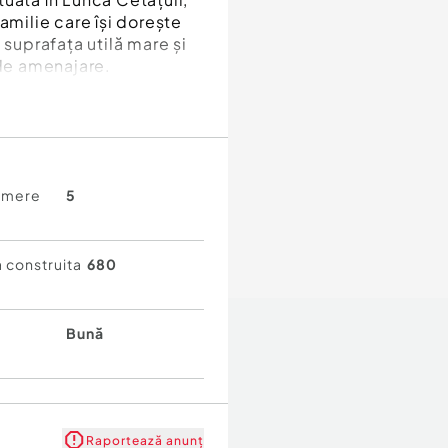
 familie care își dorește
 suprafața utilă mare și
 de amenajare.
amere
5
 construita
680
Bună
Raportează anunț