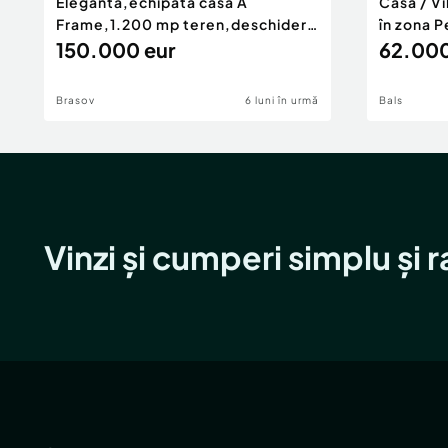
Eleganta,echipata casa A
Casă / V
Frame,1.200 mp teren,deschidere
în zona P
Pia
150.000 eur
62.000
Brasov
6 luni în urmă
Bals
Vinzi și cumperi simplu și 