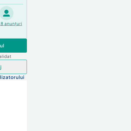
78
anunțuri
ul
alidat
j
lizatorului