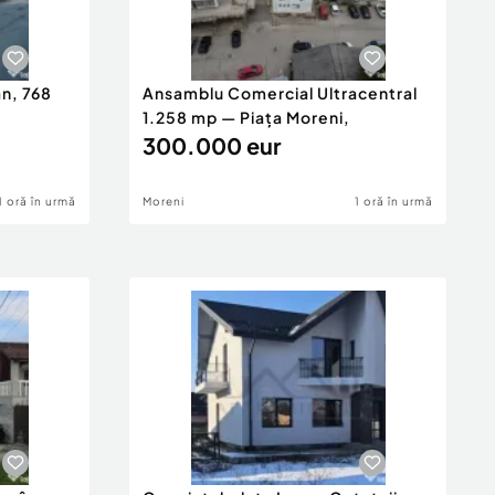
an, 768
Ansamblu Comercial Ultracentral
1.258 mp — Piața Moreni,
300.000 eur
1 oră în urmă
Moreni
1 oră în urmă