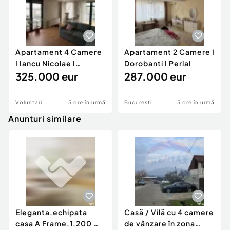
Apartament 4 Camere
Apartament 2 Camere I
I Iancu Nicolae I
Dorobanti I PerlaI
Parcare Inclusa I
325.000 eur
287.000 eur
Voluntari
5 ore în urmă
Bucuresti
5 ore în urmă
Anunturi similare
Eleganta,echipata
Casă / Vilă cu 4 camere
casa A Frame,1.200 mp
de vânzare în zona