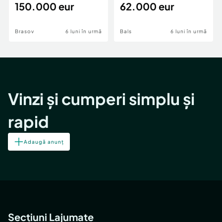
teren,deschidere Pia
150.000 eur
Periferie
62.000 eur
Brasov
6 luni în urmă
Bals
6 luni în urmă
Vinzi și cumperi simplu și
rapid
Adaugă anunț
Secțiuni Lajumate