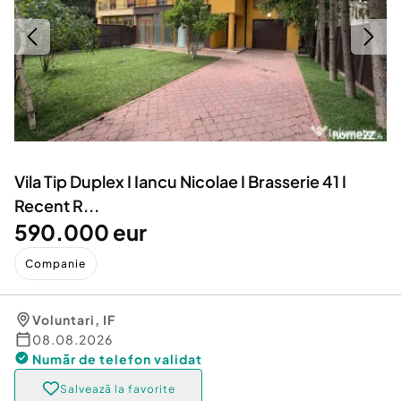
Locuri de munca
Utilaje agricole si industriale
Servicii
Piese auto si accesorii
Animale de companie
Dacia Duster
Afaceri și echipamente profesionale
Inchiriere Bunuri si Vehicule
Vila Tip Duplex I Iancu Nicolae I Brasserie 41 I
Recent R...
590.000 eur
Companie
Voluntari
,
IF
08.08.2026
Număr de telefon
validat
Salvează la favorite