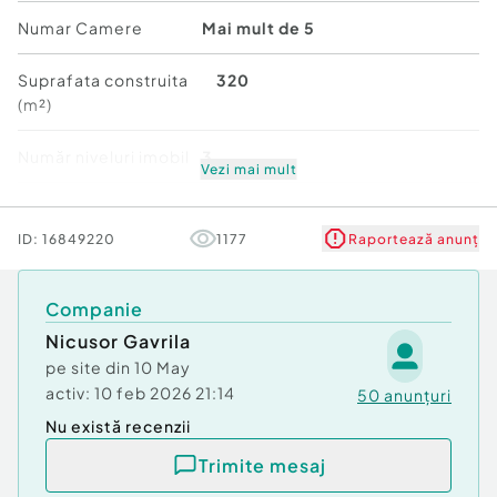
2005.
Numar Camere
Mai mult de 5
Pozitie excelenta, aproape de scoli internationale
si facilitati de top. Acte la zi, disponibilitate
Suprafata construita
320
imediata.
(m²)
Pret: 590.000 EUR (nu poarta TVA)
Număr niveluri imobil
3
Vezi mai mult
Pentru mai multe detalii si pentru a stabili o
Stare
Bună
vizionare va stam la dispozitie!! ...
ID:
16849220
1177
Raportează anunț
Număr niveluri imobil:
3
Număr Băi:
mai mult de 3
Companie
Comision cumpărător:
3%
Posibilitate parcare: Da
Nicusor Gavrila
Nr. locuri parcare:
1
pe site din
10 May
Curent
activ:
10 feb 2026 21:14
50
anunțuri
Apă
Nu există recenzii
Canalizare
Gaz
Trimite mesaj
Încălzire