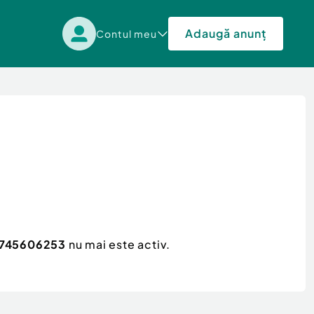
Adaugă anunț
Contul meu
 0745606253
nu mai este activ.