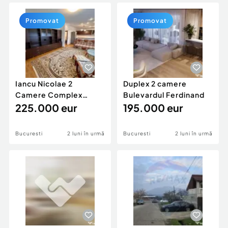
Locuri de munca
Utilaje agricole si industriale
Servicii
Piese auto si accesorii
Promovat
Promovat
Animale de companie
Dacia Duster
Afaceri și echipamente profesionale
Inchiriere Bunuri si Vehicule
Iancu Nicolae 2
Duplex 2 camere
Camere Complex
Bulevardul Ferdinand
Rezidential Premium
225.000 eur
195.000 eur
Bucuresti
2 luni în urmă
Bucuresti
2 luni în urmă