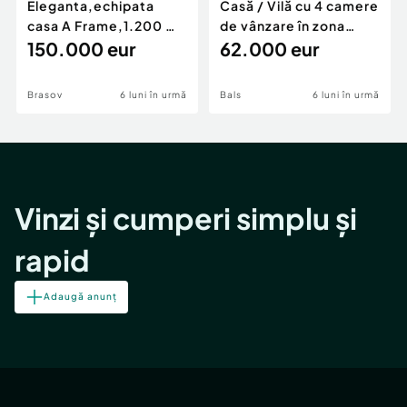
Eleganta,echipata
Casă / Vilă cu 4 camere
casa A Frame,1.200 mp
de vânzare în zona
teren,deschidere Pia
150.000 eur
Periferie
62.000 eur
Brasov
6 luni în urmă
Bals
6 luni în urmă
Vinzi și cumperi simplu și
rapid
Adaugă anunț