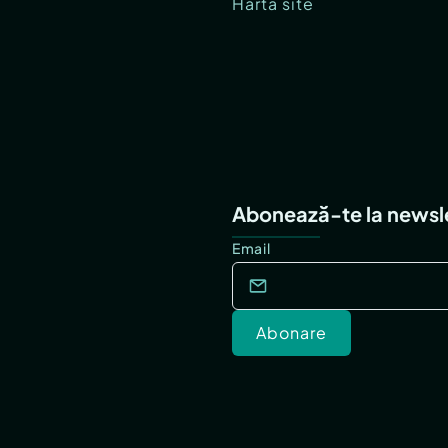
Hartă site
Abonează-te la newsl
Email
Abonare