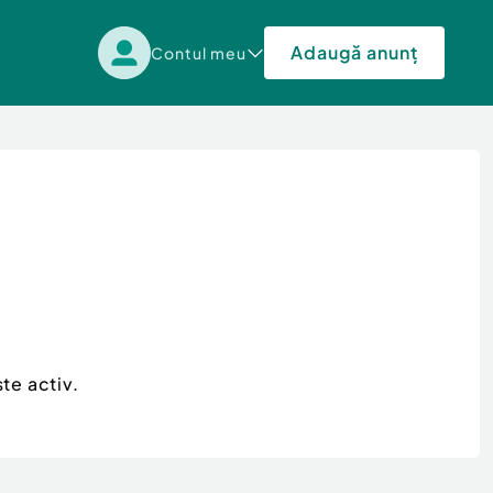
Adaugă anunț
Contul meu
te activ.