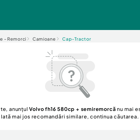
e - Remorci
Camioane
Cap-Tractor
te, anunțul
Volvo fh16 580cp + semiremorcă
nu mai es
Iată mai jos recomandări similare, continua căutarea.