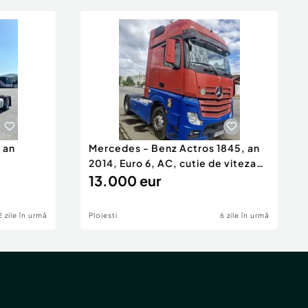
 an
Mercedes - Benz Actros 1845, an
2014, Euro 6, AC, cutie de viteza
automata
13.000 eur
2 zile în urmă
Ploiesti
6 zile în urmă