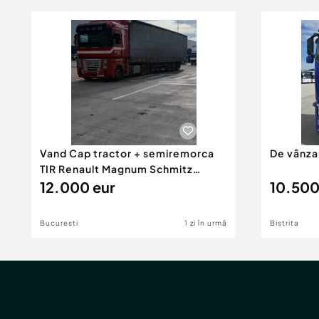
Vand Cap tractor + semiremorca
De vânza
TIR Renault Magnum Schmitz
Varios 460 cai euro 5
12.000 eur
10.500
Bucuresti
1 zi în urmă
Bistrita