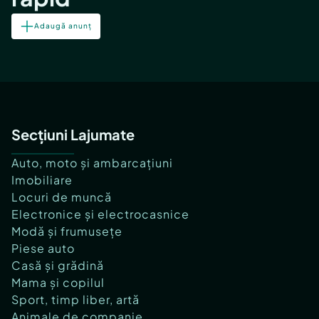
Adaugă anunț
Secțiuni Lajumate
Auto, moto și ambarcațiuni
Imobiliare
Locuri de muncă
Electronice și electrocasnice
Modă și frumusețe
Piese auto
Casă și grădină
Mama și copilul
Sport, timp liber, artă
Animale de companie