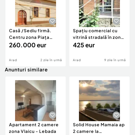
Casă /Sediu firmă.
Spațiu comercial cu
Centru zona Piața
vitrină stradală în zona
Catedralei. Teren...
260.000 eur
Fortuna
425 eur
Arad
2 zile în urmă
Arad
9 zile în urmă
Anunturi similare
Apartament 2 camere
Solid House Mamaia ap
zona Vlaicu - Lebada
2 camere la