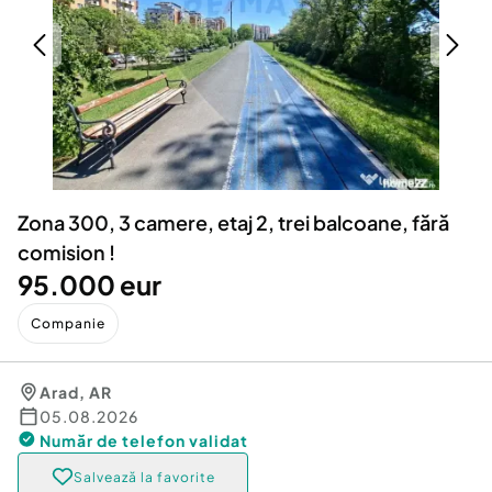
Locuri de munca
Utilaje agricole si industriale
Servicii
Piese auto si accesorii
Animale de companie
Dacia Duster
Afaceri și echipamente profesionale
Inchiriere Bunuri si Vehicule
Zona 300, 3 camere, etaj 2, trei balcoane, fără
comision !
95.000 eur
Companie
Arad
,
AR
05.08.2026
Număr de telefon
validat
Salvează la favorite