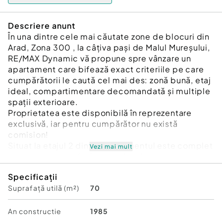
Descriere anunt
În una dintre cele mai căutate zone de blocuri din
Arad, Zona 300 , la câțiva pași de Malul Mureșului,
RE/MAX Dynamic vă propune spre vânzare un
apartament care bifează exact criteriile pe care
cumpărătorii le caută cel mai des: zonă bună, etaj
ideal, compartimentare decomandată și multiple
spații exterioare.
Proprietatea este disponibilă în reprezentare
exclusivă, iar pentru cumpărător nu există
comision!
Situat la etajul 2 din 4, apartamentul este complet
Vezi mai mult
decomandat și oferă un confort foarte bun pentru
o familie sau pentru cineva care dorește un
Specificații
apartament cu potențial real de amenajare
Suprafață utilă (m²)
70
modernă.
Punctul forte?
- Nu are unul, nu are două… ci TREI balcoane — un
An constructie
1985
avantaj extrem de rar întâlnit !