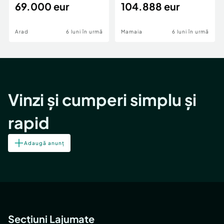
69.000 eur
cheie,langa Mega
104.888 eur
Image
Arad
6 luni în urmă
Mamaia
6 luni în urmă
Vinzi și cumperi simplu și
rapid
Adaugă anunț
Secțiuni Lajumate