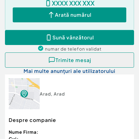
XXXX XXX XXX
contactați-mă!
FER. Consultant dedicat, implicat, focusat pe
Arată numărul
rezultat.
Confort:
1
Sună vânzătorul
Tip imobil:
Bloc de apartamente
Număr Băi:
2
numar de telefon
validat
Posibilitate parcare: Nu
Trimite mesaj
Mai multe anunțuri ale utilizatorului
Arad
,
Arad
Despre companie
Nume Firma:
Cui: