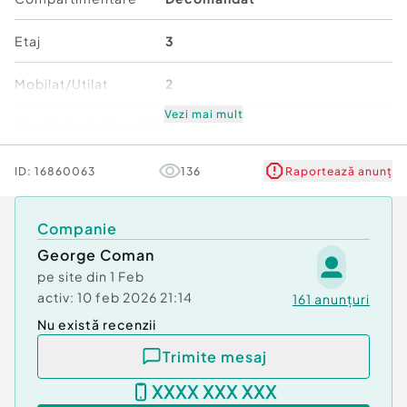
Comision cumpărător:
2%
Etaj
3
Mobilat/Utilat
2
Vezi mai mult
Număr niveluri imobil
4
Stare
Bună
ID:
16860063
136
Raportează anunț
Comfort
1
Companie
George Coman
pe site din
1 Feb
activ:
10 feb 2026 21:14
161
anunțuri
Nu există recenzii
Trimite mesaj
XXXX XXX XXX