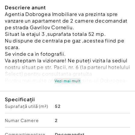
Descriere anunt
Agentia Dobrogea Imobiliare va prezinta spre
vanzare un apartament de 2 camere decomandat
pe strada Gavrilov Corneliu.
Situat la etajul 3 ,suprafata totala 52 mp.
Nu dispune de centrala pe gaz ,acestea fiind pe
scara.
Se vinde ca in fotografii.
Va așteptam la vizionare! Ne puteți vizita la sediul
nostru situat pe str. Pacii, nr. 6 (la parterul hotelului
Select) pentru consultanta gratuita
Pentru mai multe oferte vizitați site-ul Dobrogea-
Vezi mai mult
Imobiliare.ro sau pagina
https://www.facebook.com/agentia.dobrogea.9
Specificații
Vezi mai puţine Vezi mai puţine
Suprafață utilă (m²)
52
Id intern: P2509
Confort:
1
Numar Camere
2
Tip imobil:
Bloc de apartamente
Număr Băi:
1
Compartimentare
Decomandat