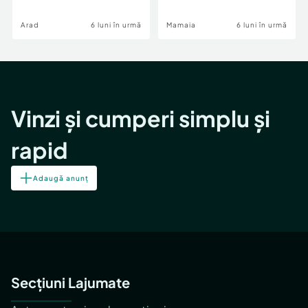
Image
Arad
6 luni în urmă
Mamaia
6 luni în urmă
Vinzi și cumperi simplu și
rapid
Adaugă anunț
Secțiuni Lajumate