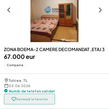
Locuri de munca
Utilaje agricole si industriale
Servicii
Piese auto si accesorii
Animale de companie
Dacia Duster
Afaceri și echipamente profesionale
Inchiriere Bunuri si Vehicule
ZONA BOEMA-2 CAMERE DECOMANDAT ,ETAJ 3
67.000 eur
Companie
Tulcea
,
TL
03.06.2026
Număr de telefon
validat
Salvează la favorite