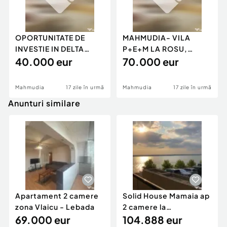
OPORTUNITATE DE
MAHMUDIA- VILA
INVESTIE IN DELTA
P+E+M LA ROSU,
DUNARII-TEREN
40.000 eur
TEREN 1250 MP
70.000 eur
INTRAVILAN
Mahmudia
17 zile în urmă
Mahmudia
17 zile în urmă
Anunturi similare
Apartament 2 camere
Solid House Mamaia ap
zona Vlaicu - Lebada
2 camere la
69.000 eur
cheie,langa Mega
104.888 eur