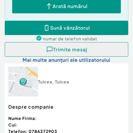
Arată numărul
Sună vânzătorul
numar de telefon
validat
Trimite mesaj
Mai multe anunțuri ale utilizatorului
Tulcea
,
Tulcea
Despre companie
Nume Firma:
Cui:
Telefon:
0786372903