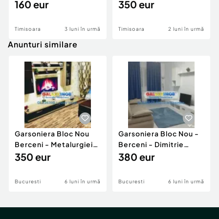
160 eur
Centrala
350 eur
Timisoara
3 luni în urmă
Timisoara
2 luni în urmă
Anunturi similare
Garsoniera Bloc Nou
Garsoniera Bloc Nou -
Berceni - Metalurgiei
Berceni - Dimitrie
Park - Postalionul
350 eur
Leonida
380 eur
Bucuresti
6 luni în urmă
Bucuresti
6 luni în urmă