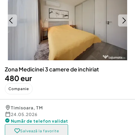
Locuri de munca
Utilaje agricole si industriale
Servicii
Piese auto si accesorii
Animale de companie
Dacia Duster
Afaceri și echipamente profesionale
Inchiriere Bunuri si Vehicule
Zona Medicinei 3 camere de inchiriat
480 eur
Companie
Timisoara
,
TM
24.05.2026
Număr de telefon
validat
Salvează la favorite