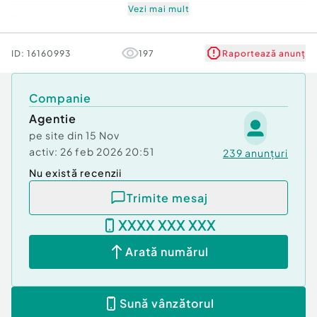
Vezi mai mult
Stare
Bună
Comfort
1
ID:
16160993
197
Raportează anunț
Companie
Agentie
pe site din
15 Nov
activ:
26 feb 2026 20:51
239
anunțuri
Nu există recenzii
Trimite mesaj
XXXX XXX XXX
Arată numărul
Sună vânzătorul