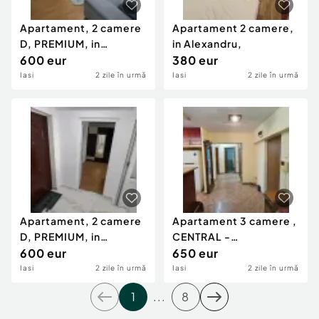
Apartament, 2 camere
Apartament 2 camere,
D, PREMIUM, in
in Alexandru,
Independentei
600 eur
380 eur
Iasi
2 zile în urmă
Iasi
2 zile în urmă
Apartament, 2 camere
Apartament 3 camere ,
D, PREMIUM, in
CENTRAL -
Independentei
600 eur
,INDEPENDENTEI
650 eur
Iasi
2 zile în urmă
Iasi
2 zile în urmă
1
...
8