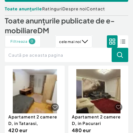
Locuri de munca
Utilaje agricole si industriale
Servicii
Toate anunțurile
Ratinguri
Despre noi
Contact
Piese auto si accesorii
Animale de companie
Toate anunțurile publicate de
e-
Dacia Duster
Afaceri și echipamente profesionale
mobiliareDM
Inchiriere Bunuri si Vehicule
0
Filtreaza
cele mai noi
Apartament 2 camere
Apartament 2 camere
D, in Tatarasi,
D, in Pacurari
420 eur
480 eur