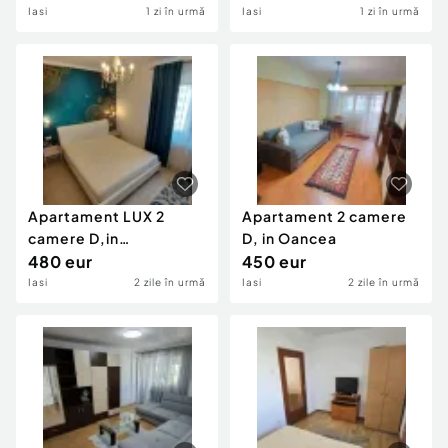
Iasi
1 zi în urmă
Iasi
1 zi în urmă
Apartament LUX 2
Apartament 2 camere
camere D,in
D, in Oancea
Pacurari,Bloc nou,loc
480 eur
450 eur
parcare
Iasi
2 zile în urmă
Iasi
2 zile în urmă