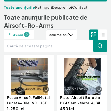
Locuri de munca
Utilaje agricole si industriale
Servicii
Toate anunțurile
Ratinguri
Despre noi
Contact
Piese auto si accesorii
Animale de companie
Toate anunțurile publicate de
Dacia Duster
Afaceri și echipamente profesionale
Airsoft-Ro-Arms
Inchiriere Bunuri si Vehicule
0
Filtreaza
cele mai noi
Pusca Airsoft FullMetal
Pistol Airsoft Beretta
Luneta+Bile INCLUSE
PX4 Semi-Metal 4j Bile
1.250 lei
6mm
450 lei