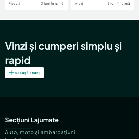
Pitesti
3 luni în urmă
Arad
3 luni în urmă
Vinzi și cumperi simplu și
rapid
Adaugă anunț
Secțiuni Lajumate
Auto, moto și ambarcațiuni